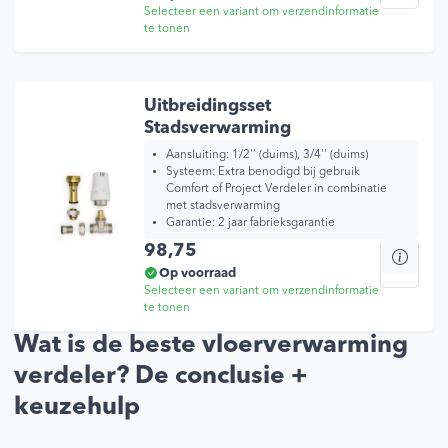
Selecteer een variant om verzendinformatie
mee
te tonen
varia
Dez
opti
kan
Uitbreidingsset
geko
Stadsverwarming
wor
Aansluiting:
1/2'' (duims), 3/4'' (duims)
op
Systeem:
Extra benodigd bij gebruik
Comfort of Project Verdeler in combinatie
de
met stadsverwarming
prod
Garantie:
2 jaar fabrieksgarantie
Dit
98,75
prod
Op voorraad
Selecteer een variant om verzendinformatie
heef
te tonen
mee
varia
Wat is de beste vloerverwarming
Dez
verdeler? De conclusie +
opti
kan
keuzehulp
geko
wor