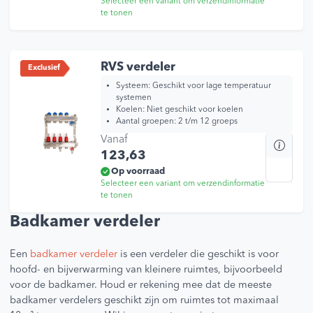
Selecteer een variant om verzendinformatie
mee
te tonen
varia
Dez
opti
kan
RVS verdeler
Exclusief
geko
Systeem: Geschikt voor lage temperatuur
wor
systemen
Koelen: Niet geschikt voor koelen
op
Aantal groepen: 2 t/m 12 groeps
de
Vanaf
Dit
prod
123,63
prod
heef
Op voorraad
Selecteer een variant om verzendinformatie
mee
te tonen
varia
Dez
Badkamer verdeler
opti
kan
Een
badkamer verdeler
is een verdeler die geschikt is voor
geko
hoofd- en bijverwarming van kleinere ruimtes, bijvoorbeeld
wor
voor de badkamer. Houd er rekening mee dat de meeste
op
badkamer verdelers geschikt zijn om ruimtes tot maximaal
de