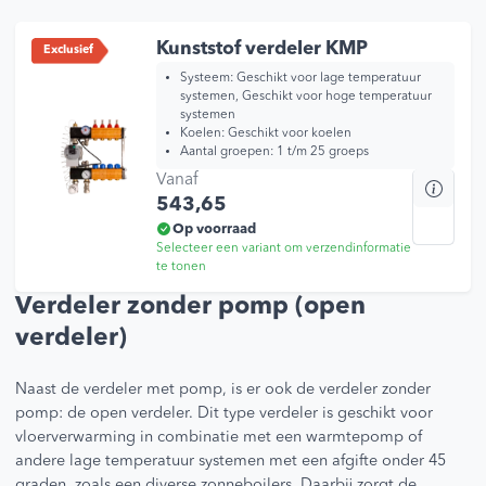
opti
kan
Kunststof verdeler KMP
Exclusief
geko
Systeem: Geschikt voor lage temperatuur
wor
systemen, Geschikt voor hoge temperatuur
systemen
op
Koelen: Geschikt voor koelen
de
Aantal groepen: 1 t/m 25 groeps
prod
Vanaf
Dit
543,65
prod
heef
Op voorraad
Selecteer een variant om verzendinformatie
mee
te tonen
varia
Dez
Verdeler zonder pomp (open
opti
verdeler)
kan
geko
Naast de verdeler met pomp, is er ook de verdeler zonder
wor
pomp: de open verdeler. Dit type verdeler is geschikt voor
op
vloerverwarming in combinatie met een warmtepomp of
de
andere lage temperatuur systemen met een afgifte onder 45
prod
graden, zoals een diverse zonneboilers. Daarbij zorgt de