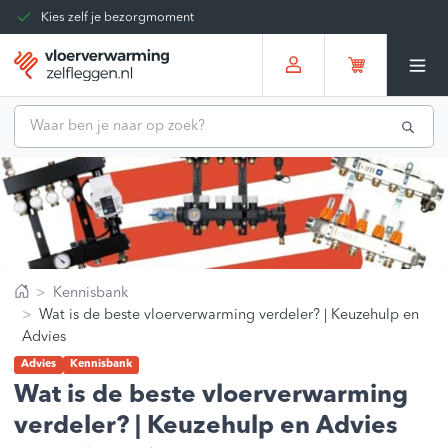
Kies zelf je bezorgmoment
Tot 30 dagen terug te sturen
Gratis verzending vanaf
€375,00
*
Kennisbank
Home
Wat is de beste vloerverwarming verdeler? | Keuzehulp en
Advies
Advies
Kennisbank
Wat is de beste vloerverwarming
verdeler? | Keuzehulp en Advies