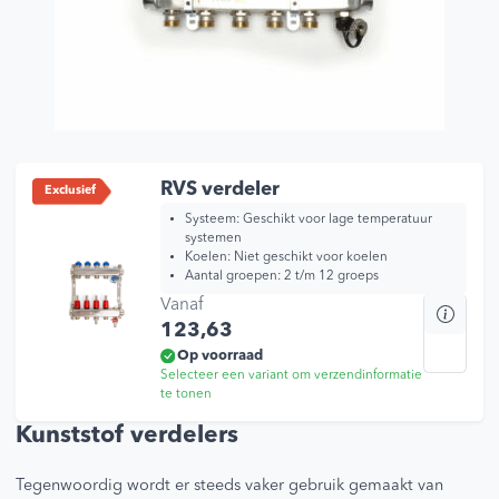
RVS verdeler
Exclusief
Systeem: Geschikt voor lage temperatuur
systemen
Koelen: Niet geschikt voor koelen
Aantal groepen: 2 t/m 12 groeps
Vanaf
Dit
123,63
prod
heef
Op voorraad
Selecteer een variant om verzendinformatie
mee
te tonen
varia
Dez
Kunststof verdelers
opti
kan
Tegenwoordig wordt er steeds vaker gebruik gemaakt van