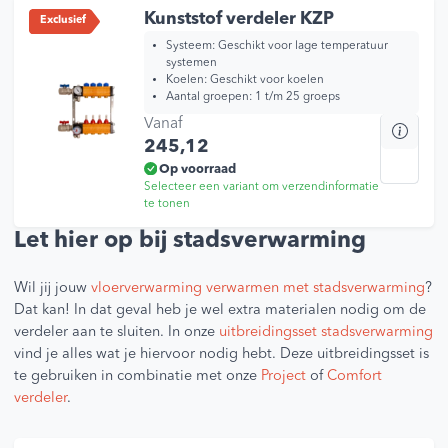
kan
Kunststof verdeler KZP
Exclusief
geko
Systeem: Geschikt voor lage temperatuur
wor
systemen
Koelen: Geschikt voor koelen
op
Aantal groepen: 1 t/m 25 groeps
de
Vanaf
Dit
prod
245,12
prod
heef
Op voorraad
Selecteer een variant om verzendinformatie
mee
te tonen
varia
Dez
Let hier op bij stadsverwarming
opti
kan
Wil jij jouw
vloerverwarming verwarmen met stadsverwarming
?
geko
Dat kan! In dat geval heb je wel extra materialen nodig om de
wor
verdeler aan te sluiten. In onze
uitbreidingsset stadsverwarming
op
vind je alles wat je hiervoor nodig hebt. Deze uitbreidingsset is
de
te gebruiken in combinatie met onze
Project
of
Comfort
prod
verdeler
.