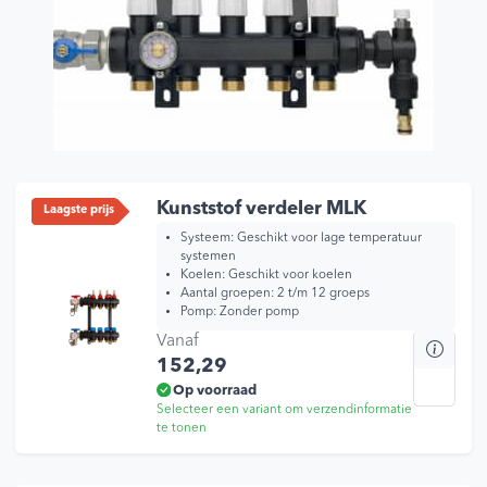
Kunststof verdeler MLK
Laagste prijs
Systeem: Geschikt voor lage temperatuur
systemen
Koelen: Geschikt voor koelen
Aantal groepen: 2 t/m 12 groeps
Pomp: Zonder pomp
Vanaf
Dit
152,29
prod
heef
Op voorraad
Selecteer een variant om verzendinformatie
mee
te tonen
varia
Dez
opti