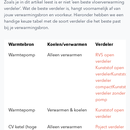
Zoals je in dit artikel leest is er niet ‘een beste vloerverwarming
op
verdeler’. Wat de beste verdeler is, hangt voornamelijk af van
de
jouw verwarmingsbron en voorkeur. Hieronder hebben we een
prod
handige keuze tabel met de soort verdeler die het beste past
bij je verwarmingsbron.
Warmtebron
Koelen/verwarmen
Verdeler
Warmtepomp
Alleen verwarmen
RVS open
verdeler
Kunststof open
verdeler
Kunststof
verdeler
compact
Kunststof
verdeler zonder
pomp
Warmtepomp
Verwarmen & koelen
Kunststof open
verdeler
CV ketel (hoge
Alleen verwarmen
Poject verdeler