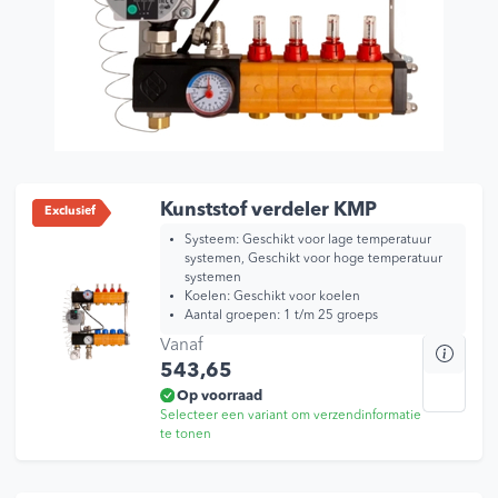
Kunststof verdeler KMP
Exclusief
Systeem: Geschikt voor lage temperatuur
systemen, Geschikt voor hoge temperatuur
systemen
Koelen: Geschikt voor koelen
Aantal groepen: 1 t/m 25 groeps
Vanaf
Dit
543,65
prod
heef
Op voorraad
Selecteer een variant om verzendinformatie
mee
te tonen
varia
Dez
opti