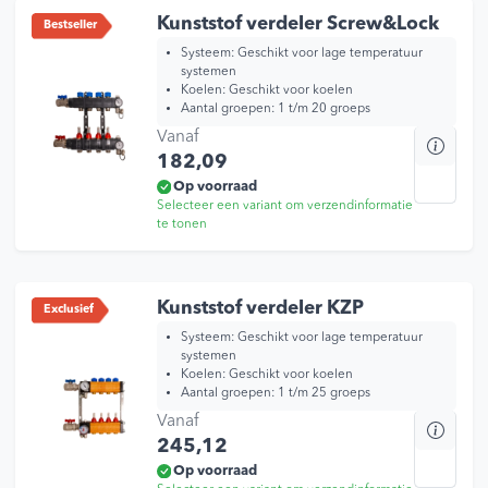
kan
Kunststof verdeler Screw&Lock
Bestseller
geko
Systeem: Geschikt voor lage temperatuur
wor
systemen
Koelen: Geschikt voor koelen
op
Aantal groepen: 1 t/m 20 groeps
de
Vanaf
Dit
prod
182,09
prod
heef
Op voorraad
Selecteer een variant om verzendinformatie
mee
te tonen
varia
Dez
opti
kan
Kunststof verdeler KZP
Exclusief
geko
Systeem: Geschikt voor lage temperatuur
wor
systemen
Koelen: Geschikt voor koelen
op
Aantal groepen: 1 t/m 25 groeps
de
Vanaf
Dit
prod
245,12
prod
heef
Op voorraad