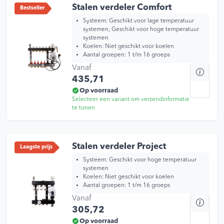
Stalen verdeler Comfort
Bestseller
Systeem: Geschikt voor lage temperatuur
systemen, Geschikt voor hoge temperatuur
systemen
Koelen: Niet geschikt voor koelen
Aantal groepen: 1 t/m 16 groeps
Vanaf
Dit
435,71
prod
heef
Op voorraad
Selecteer een variant om verzendinformatie
mee
te tonen
varia
Dez
opti
kan
Stalen verdeler Project
Laagste prijs
geko
Systeem: Geschikt voor hoge temperatuur
wor
systemen
Koelen: Niet geschikt voor koelen
op
Aantal groepen: 1 t/m 16 groeps
de
Vanaf
Dit
prod
305,72
prod
heef
Op voorraad