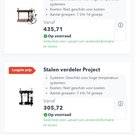
systemen
Koelen: Niet geschikt voor koelen
Aantal groepen: 1 t/m 16 groeps
Vanaf
Dit
435,71
prod
heef
Op voorraad
Selecteer een variant om verzendinformatie
mee
te tonen
varia
Dez
opti
kan
Stalen verdeler Project
Laagste prijs
geko
Systeem: Geschikt voor hoge temperatuur
wor
systemen
Koelen: Niet geschikt voor koelen
op
Aantal groepen: 1 t/m 16 groeps
de
Vanaf
Dit
prod
305,72
prod
heef
Op voorraad
Selecteer een variant om verzendinformatie
mee
te tonen
varia
Dez