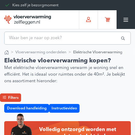
Kies zelf je bezorgmoment
Tot 30 dagen terug te sturen
Gratis verzending vanaf
€375,00
*
Vloerverwarming onderdelen
Elektrische Vloerverwarming
Home
Elektrische vloerverwarming kopen?
Met elektrische vloerverwarming verwarm je woning snel en
efficiënt. Het is ideaal voor ruimtes onder de 40m². Je bekijkt
ons assortiment hieronder:
Filters
Download handleiding
Instructievideo
Volledig ontzorgd worden met