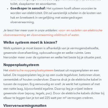
toilet, slaapkamer en woonkamer.
Goedkoper in aanschaf:
Het systeem hoeft alleen voorzien te
worden van elektriciteit. Dit zal aanzienlijk schelen in de kosten van
hak en breekwerk in vergelijking met watergedragen
vloerverwarming.
Je leest hier meer over in onze artikelen:
voor- en nadelen van elektrische
vloerverwarming
en
vloerverwarming elektrisch of water
.
Welke systeem moet ik kiezen?
Welk systeem je moet kiezen is afhankelijk van je vermogensbehoefte,
gewenste vloerafwerking, opbouwhoogte en welke ruimte. Lees
hieronder meer over de systemen en welke het beste bij je situatie past.
Noppenplaatsysteem
Het
elektrische noppenplaatsysteem
bestaat uit noppenplaten en een
kabel. De noppenplaten leg je op een oude tegelvloer, betonnen vloer,
cementdek of houten ondervloer. Daarna druk je de elektrische kabel in
tussen de noppen. Erg eenvoudig en snel! Je werkt het systeem af met
een natte laag, bijvoorbeeld egaline. Daarop leg je vrijwel iedere
gewenste vloer (epoxy, tegels, pvc). Door de elektrische kabels dichter bij
elkaar te leggen kan je tot wel 225 watt per m² vermogen creëren.
Vloerverwarmingsmatten