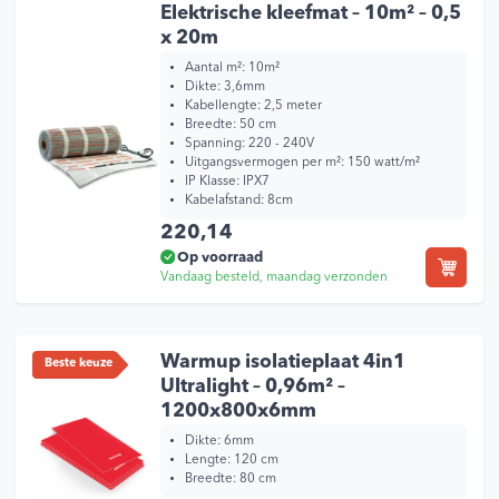
Elektrische kleefmat – 10m² – 0,5
x 20m
Aantal m²: 10m²
Dikte: 3,6mm
Kabellengte: 2,5 meter
Breedte: 50 cm
Spanning: 220 - 240V
Uitgangsvermogen per m²: 150 watt/m²
IP Klasse: IPX7
Kabelafstand: 8cm
220,14
Op voorraad
Vandaag besteld, maandag verzonden
Warmup isolatieplaat 4in1
Beste keuze
Ultralight – 0,96m² –
1200x800x6mm
Dikte:
6mm
Lengte:
120 cm
Breedte:
80 cm