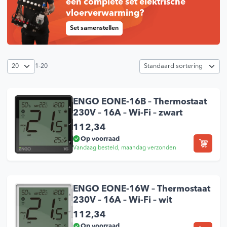
een complete set elektrische
vloerverwarming?
Set samenstellen
1-20
ENGO EONE-16B – Thermostaat
230V – 16A – Wi-Fi – zwart
112,34
Op voorraad
Vandaag besteld, maandag verzonden
ENGO EONE-16W – Thermostaat
230V – 16A – Wi-Fi – wit
112,34
Op voorraad