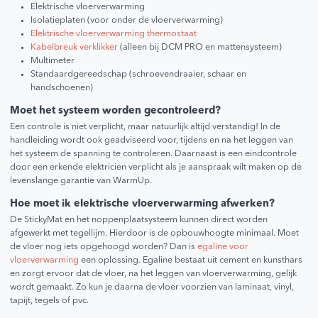
Elektrische vloerverwarming
Isolatieplaten (voor onder de vloerverwarming)
Elektrische vloerverwarming thermostaat
Kabelbreuk verklikker
(alleen bij DCM PRO en mattensysteem)
Multimeter
Standaardgereedschap (schroevendraaier, schaar en
handschoenen)
Moet het systeem worden gecontroleerd?
Een controle is niet verplicht, maar natuurlijk altijd verstandig! In de
handleiding wordt ook geadviseerd voor, tijdens en na het leggen van
het systeem de spanning te controleren. Daarnaast is een eindcontrole
door een erkende elektricien verplicht als je aanspraak wilt maken op de
levenslange garantie van WarmUp.
Hoe moet ik elektrische vloerverwarming afwerken?
De StickyMat en het noppenplaatsysteem kunnen direct worden
afgewerkt met tegellijm. Hierdoor is de opbouwhoogte minimaal. Moet
de vloer nog iets opgehoogd worden? Dan is
egaline voor
vloerverwarming
een oplossing. Egaline bestaat uit cement en kunsthars
en zorgt ervoor dat de vloer, na het leggen van vloerverwarming, gelijk
wordt gemaakt. Zo kun je daarna de vloer voorzien van laminaat, vinyl,
tapijt, tegels of pvc.