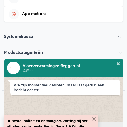
App met ons
Systeemkeuze
Productcategorieën
Vloerverwarmingzelfleggen.nl
Klantenservice
Offline
Contact
We zijn momenteel gesloten, maar laat gerust een
bericht achter.
© 2026 Vloerverwarmingzelfleggen.nl
Privacybeleid
🔥 Bestel online en ontvang 5% korting bij het
Retour voorwaarden
Levering en transport voorwaarden
HTML sitemap
afhalen van je bestelling in Budel! 🔥Wij zijn