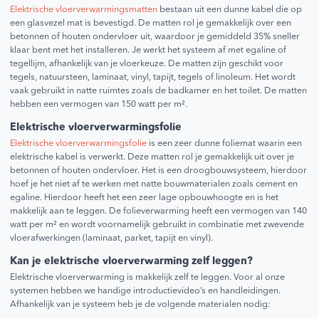
Elektrische vloerverwarmingsmatten
bestaan uit een dunne kabel die op
een glasvezel mat is bevestigd. De matten rol je gemakkelijk over een
betonnen of houten ondervloer uit, waardoor je gemiddeld 35% sneller
klaar bent met het installeren. Je werkt het systeem af met egaline of
tegellijm, afhankelijk van je vloerkeuze. De matten zijn geschikt voor
tegels, natuursteen, laminaat, vinyl, tapijt, tegels of linoleum. Het wordt
vaak gebruikt in natte ruimtes zoals de badkamer en het toilet. De matten
hebben een vermogen van 150 watt per m².
Elektrische vloerverwarmingsfolie
Elektrische vloerverwarmingsfolie
is een zeer dunne foliemat waarin een
elektrische kabel is verwerkt. Deze matten rol je gemakkelijk uit over je
betonnen of houten ondervloer. Het is een droogbouwsysteem, hierdoor
hoef je het niet af te werken met natte bouwmaterialen zoals cement en
egaline. Hierdoor heeft het een zeer lage opbouwhoogte en is het
makkelijk aan te leggen. De folieverwarming heeft een vermogen van 140
watt per m² en wordt voornamelijk gebruikt in combinatie met zwevende
vloerafwerkingen (laminaat, parket, tapijt en vinyl).
Kan je elektrische vloerverwarming zelf leggen?
Elektrische vloerverwarming is makkelijk zelf te leggen. Voor al onze
systemen hebben we handige introductievideo’s en handleidingen.
Afhankelijk van je systeem heb je de volgende materialen nodig: