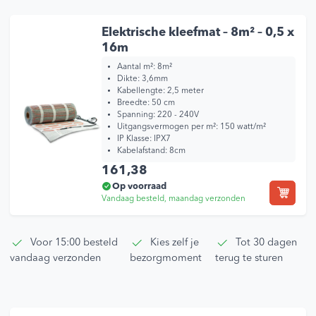
Elektrische kleefmat – 8m² – 0,5 x
16m
Aantal m²: 8m²
Dikte: 3,6mm
Kabellengte: 2,5 meter
Breedte: 50 cm
Spanning: 220 - 240V
Uitgangsvermogen per m²: 150 watt/m²
IP Klasse: IPX7
Kabelafstand: 8cm
161,38
Op voorraad
Vandaag besteld, maandag verzonden
Voor 15:00 besteld
Kies zelf je
Tot 30 dagen
vandaag verzonden
bezorgmoment
terug te sturen