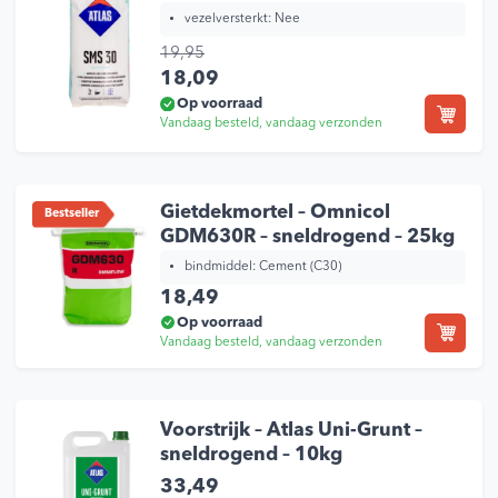
vezelversterkt:
Nee
19,95
Oorspronkelijke prijs was: 19,95.
Huidige prijs is: 18,09.
18,09
Op voorraad
Vandaag besteld, vandaag verzonden
Gietdekmortel – Omnicol
Bestseller
GDM630R – sneldrogend – 25kg
bindmiddel:
Cement (C30)
18,49
Op voorraad
Vandaag besteld, vandaag verzonden
Voorstrijk – Atlas Uni-Grunt –
sneldrogend – 10kg
33,49