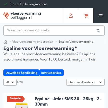
Kies zelf je bezorgmoment
Tot 30 dagen terug te sturen
Gratis verzending vanaf
€375,00
*
Vloerverwarming onderdelen
Egaline Vloerverwarming
Home
Egaline voor Vloerverwarming*
Wil je egaline voor vloerverwarming bestellen? Bekijk ons
assortiment hieronder. Voor 15:00 besteld, morgen in huis!
Download handleiding
Instructievideo
1-20
Egaline – Atlas SMS 30 – 25kg – 3-
Bestseller
30mm