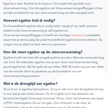
Egaline is zeer flexibel en krimparm. Dit maakt het geschikt voor
vloerverwarming. Ook de egaline van Vloerverwarmingzelfleggen.nl kan
zonder problemen op een vloerverwarming worden aangebracht.
Hoeveel egaline heb ik nodig?
De hoeveelheid egaline die je nodig hebt, hangt af van welk systeem
(elektrische) vloerverwarming je wilt egaliseren.
Vloerverwarmingzelfleggen.nl heeft een handige
rekentool
ontwikkeld,
waarmee je eenvoudig de juiste hoeveelheid egaline kunt berekenen. Bij
vragen kun je altijd contact met ons opnemen.
Hoe dik moet egaline op de vloerverwarming?
Egaline hoeft niet heel dik aangebracht te worden. Met een minimale laag
van 3 tot 30 millimeter egaline, kun je een vloer met vloerverwarming
goed egaliseren. Bij het gebruik van Atlas SMS 30 raden wij aan een dikte
van ten minste 3mm te plaatsen op de bovenkant van het
vloerverwarmingssysteem.
Wat is de droogtijd van egaline?
Al na 4 uur is egaline beloopbaar. Zorg er wel voor dat de egaline droog
is voordat je een vloer plaatst. De droogtijd voor het plaatsen van
keramische tegels bedraagt minimaal 18 uur. Voor het plaatsen van tapijt
of PVC moet egaline 24 uur drogen. Om scheuren in de vloer te
voorkomen, zet je de vloerverwarming pas na 14 dagen aan.