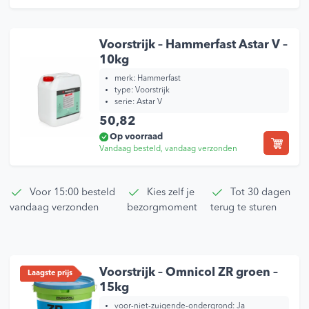
Voorstrijk – Hammerfast Astar V –
10kg
merk:
Hammerfast
type:
Voorstrijk
serie:
Astar V
50,82
Op voorraad
Vandaag besteld, vandaag verzonden
Voor 15:00 besteld
Kies zelf je
Tot 30 dagen
vandaag verzonden
bezorgmoment
terug te sturen
Voorstrijk – Omnicol ZR groen –
Laagste prijs
15kg
voor-niet-zuigende-ondergrond:
Ja