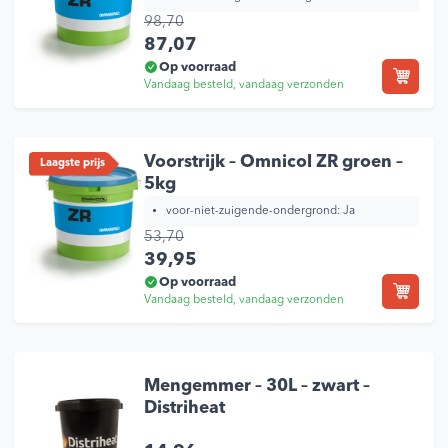
98,70
Oorspronkelijke prijs was: 98,70.
Huidige prijs is: 87,07.
87,07
Op voorraad
Vandaag besteld, vandaag verzonden
Voorstrijk – Omnicol ZR groen –
Laagste prijs
5kg
voor-niet-zuigende-ondergrond:
Ja
53,70
Oorspronkelijke prijs was: 53,70.
Huidige prijs is: 39,95.
39,95
Op voorraad
Vandaag besteld, vandaag verzonden
Mengemmer – 30L – zwart –
Distriheat