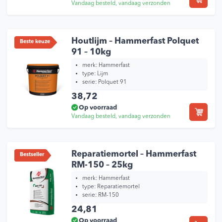
Vandaag besteld, vandaag verzonden
Houtlijm – Hammerfast Polquet
Beste keuze
91 – 10kg
merk:
Hammerfast
type:
Lijm
serie:
Polquet 91
38,72
Op voorraad
Vandaag besteld, vandaag verzonden
Reparatiemortel – Hammerfast
Bestseller
RM-150 – 25kg
merk:
Hammerfast
type:
Reparatiemortel
serie:
RM-150
24,81
Op voorraad