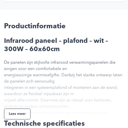
Productinformatie
Infrarood paneel – plafond – wit –
300W – 60x60cm
De panelen zijn stijlvolle infrarood verwarmingspanelen die
zorgen voor een comfortabele en
energiezuinige warmteafgifte. Dankzij het slanke ontwerp laten
de panelen zich eenvoudig
integreren in een systeemplafond of monteren aan de wand,
waardoor ze flexibel inpasbaar zijn in
vrijwel elke ruimte. Daarmee zijn ze ideaal voor kantoren,
winkels en andere utiliteitsruimtes.
De panelen verwarmen objecten en personen direct via
Lees meer
infraroodstraling. Dit zorgt voor een
Technische specificaties
gelijkmatige en aangename warmtebeleving zonder