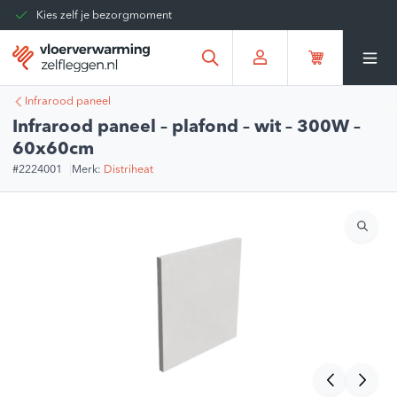
Kies zelf je bezorgmoment
Tot 30 dagen terug te sturen
Gratis verzending vanaf
€375,00
*
Infrarood paneel
Infrarood paneel – plafond – wit – 300W –
60x60cm
#2224001
Merk:
Distriheat