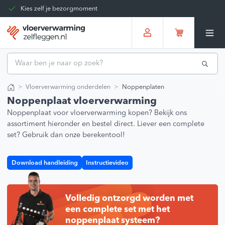
Kies zelf je bezorgmoment
Tot 30 dagen terug te sturen
Gratis verzending vanaf
€375,00
*
Vloerverwarming onderdelen
Noppenplaten
Home
Noppenplaat vloerverwarming
Noppenplaat voor vloerverwarming kopen? Bekijk ons
assortiment hieronder en bestel direct. Liever een complete
set? Gebruik dan onze berekentool!
Download handleiding
Instructievideo
Volledig ontzorgd worden met
een complete set met het
noppenplaat systeem?