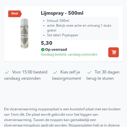
Lijmspray – 500ml
Deal
Inhoud:
500ml
actie:
Bekijk onze actie en ontvang 1 stuks
gratis!
Set label:
Prijstopper
5,30
Op voorraad
Vandaag besteld, vandaag verzonden
Voor 15:00 besteld
Kies zelf je
Tot 30 dagen
vandaag verzonden
bezorgmoment
terug te sturen
De vloerverwarming noppenplaat is een kunststof plaat met een bodem
van 1mm dik. De plaat wordt gebruikt voor het leggen van
vloerverwarming. Tussen de noppen kan gemakkelijk een
vloerverwarmingsbuis gedrukt worden. Noppenplaten heb je in diverse