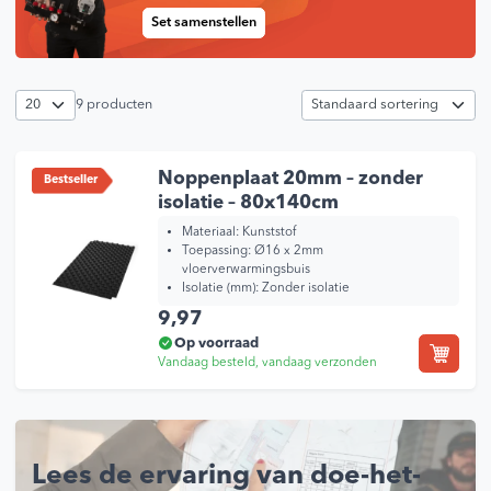
Set samenstellen
9 producten
Noppenplaat 20mm – zonder
Bestseller
isolatie – 80x140cm
Materiaal: Kunststof
Toepassing: Ø16 x 2mm
vloerverwarmingsbuis
Isolatie (mm): Zonder isolatie
9,97
Op voorraad
Vandaag besteld, vandaag verzonden
Lees de ervaring van doe-het-