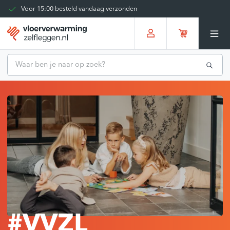
Kies zelf je bezorgmoment
Tot 30 dagen terug te sturen
Gratis verzending vanaf
€375,00
*
#VVZL