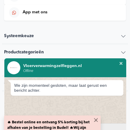
App met ons
Systeemkeuze
Productcategorieën
Vloerverwarmingzelfleggen.nl
Klantenservice
Offline
Contact
We zijn momenteel gesloten, maar laat gerust een
bericht achter.
© 2026 Vloerverwarmingzelfleggen.nl
Privacybeleid
🔥 Bestel online en ontvang 5% korting bij het
Retour voorwaarden
Levering en transport voorwaarden
HTML sitemap
afhalen van je bestelling in Budel! 🔥Wij zijn