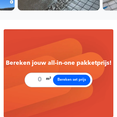
Bereken jouw all-in-one pakketprijs!
2
m
Bereken set prijs