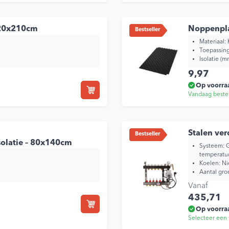
product
heeft
120x210cm
Noppenpla
Bestseller
meerdere
variaties.
Materiaal: 
Toepassin
Deze
Isolatie (m
optie
9,97
kan
Op voorra
gekozen
Vandaag beste
worden
op
de
productpagina
Stalen ver
Bestseller
olatie – 80x140cm
Systeem: G
temperatu
Koelen: Ni
Aantal gro
Vanaf
435,71
Op voorra
Selecteer een 