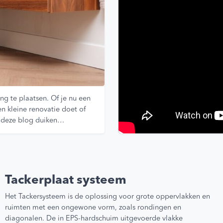
g te plaatsen. Of je nu een
n kleine renovatie doet of
n deze blog duiken…
Tackerplaat systeem
Het Tackersysteem is de oplossing voor grote oppervlakken en
ruimten met een ongewone vorm, zoals rondingen en
diagonalen. De in EPS-hardschuim uitgevoerde vlakke