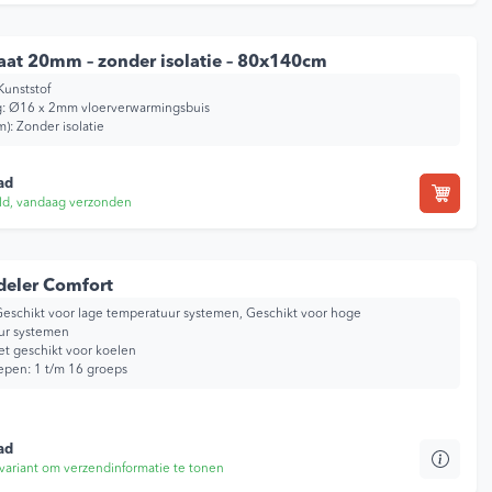
at 20mm – zonder isolatie – 80x140cm
Kunststof
g: Ø16 x 2mm vloerverwarmingsbuis
m): Zonder isolatie
ad
ld, vandaag verzonden
deler Comfort
eschikt voor lage temperatuur systemen, Geschikt voor hoge
ur systemen
et geschikt voor koelen
epen: 1 t/m 16 groeps
ad
variant om verzendinformatie te tonen
Dit