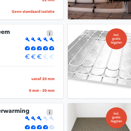
22 mm
Geen standaard isolatie
eem
i
incl.
gratis
legplan
vanaf 20 mm
0 mm - 30 mm
verwarming
i
incl.
gratis
legplan