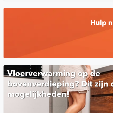
Hulp n
Vloerverwarming op de
bovenverdieping? Dit zijn 
mogelijkheden!