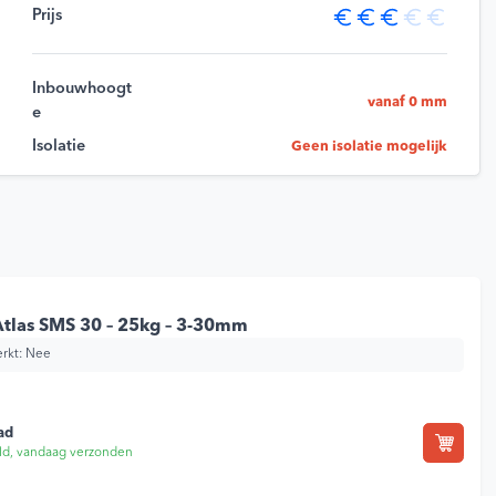
Prijs
Inbouwhoogt
vanaf 0 mm
e
Isolatie
Geen isolatie mogelijk
Atlas SMS 30 – 25kg – 3-30mm
rkt:
Nee
js is: 18,09.
ad
ld, vandaag verzonden