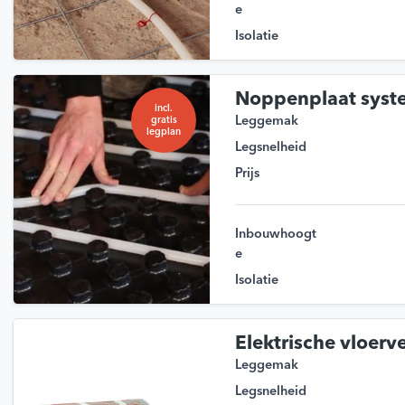
e
Isolatie
Noppenplaat syst
incl.
Leggemak
gratis
legplan
Legsnelheid
Prijs
Inbouwhoogt
e
Isolatie
Elektrische vloer
Leggemak
Legsnelheid