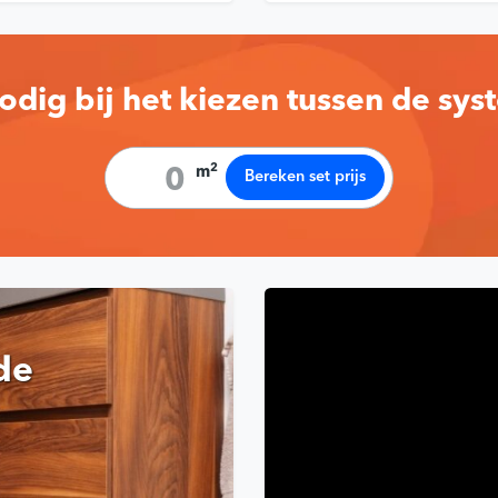
odig bij het kiezen tussen de sy
2
m
Bereken set prijs
de