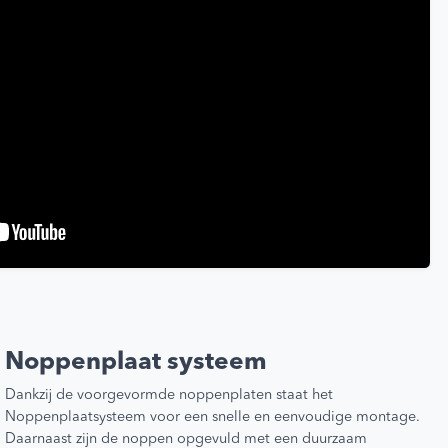
Noppenplaat systeem
Dankzij de voorgevormde noppenplaten staat het
Noppenplaatsysteem voor een snelle en eenvoudige montage.
Daarnaast zijn de noppen opgevuld met een duurzaam