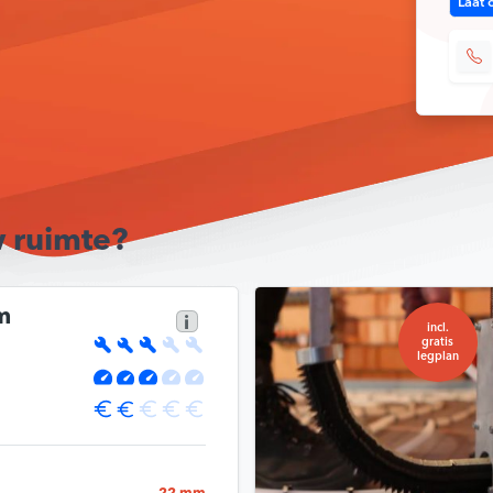
Laat 
Blij
w ruimte?
m
i
incl.
gratis
legplan