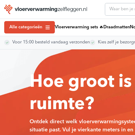
Alle categorieën
Vloerverwarming sets 🔥
Draadmatten
No
Voor 15:00 besteld vandaag verzonden
Kies zelf je bezo
Klantenserv
Draadmatten
Klantenservice
Noppenplaten
Vloerverwarmin
Tackerplaten
Vloerverwarmi
Kennisbank art
Elektrische Vloerverwarming
Hoe groot is
Installatiehan
Droogbouw Vloerverwarming
Montagevideo’
Vloerverwarming Verdelers
Veelgestelde 
ruimte?
Retourneren
Regeling vloerverwarming
Over ons
Vloerverwarmingsbuis
Showroom
Egaline Vloerverwarming
Vacatures
Ontdek direct welk vloerverwarmingsyste
#VVZL Ervarin
Vloerverwarming isolatie
situatie past. Vul je vierkante meters in en