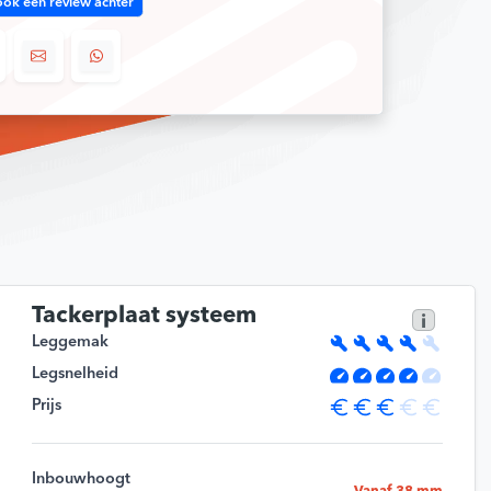
ook een review achter
e klanten 🔥
9,2/10
Tackerplaat systeem
i
Leggemak
Legsnelheid
Prijs
Inbouwhoogt