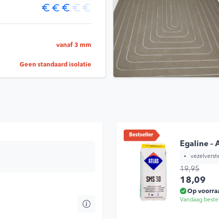
vanaf 3 mm
Geen standaard isolatie
Bestseller
Egaline – 
vezelverste
19,95
Oorspronkelijke prijs was: 19,95.
Huidige pri
18,09
Op voorra
Vandaag beste
Dit