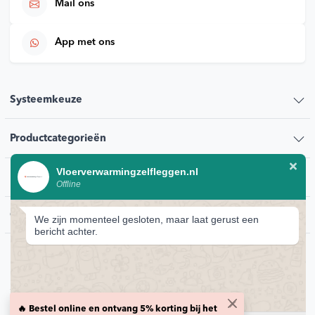
Mail ons
App met ons
Systeemkeuze
Productcategorieën
Vloerverwarmingzelfleggen.nl
Klantenservice
Offline
Contact
We zijn momenteel gesloten, maar laat gerust een
bericht achter.
© 2026 Vloerverwarmingzelfleggen.nl
Privacybeleid
🔥 Bestel online en ontvang 5% korting bij het