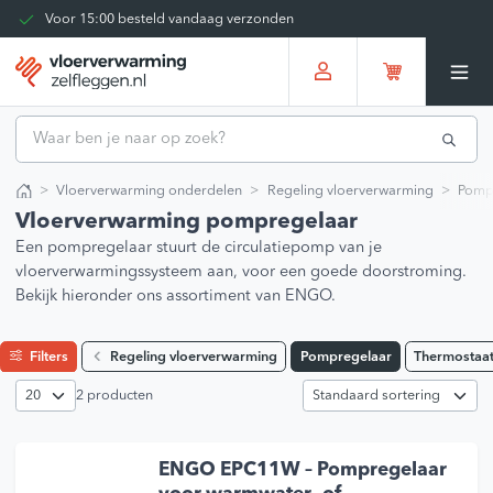
Voor 15:00 besteld vandaag verzonden
Kies zelf je bezorgmoment
Tot 30 dagen terug te sturen
Gratis verzending vanaf
€375,00
*
Vloerverwarming onderdelen
Regeling vloerverwarming
Pomp
Home
Vloerverwarming pompregelaar
Een pompregelaar stuurt de circulatiepomp van je
vloerverwarmingssysteem aan, voor een goede doorstroming.
Bekijk hieronder ons assortiment van ENGO.
Filters
Regeling vloerverwarming
Pompregelaar
Thermostaa
2 producten
ENGO EPC11W – Pompregelaar