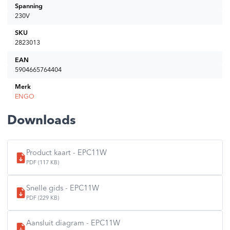
gebruik van een warmwaterpomp
Spanning
Hiermee kan warm water worden beheerd zonder kostbare
230V
verspilling
SKU
2823013
EAN
5904665764404
Merk
ENGO
Downloads
Product kaart - EPC11W
PDF (117 KB)
Snelle gids - EPC11W
PDF (229 KB)
Aansluit diagram - EPC11W