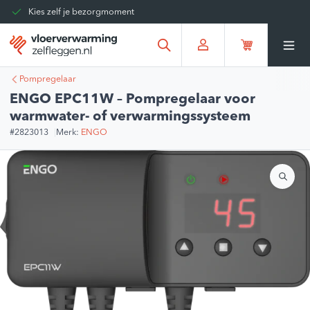
Kies zelf je bezorgmoment
Tot 30 dagen terug te sturen
Gratis verzending vanaf
€375,00
*
Pompregelaar
ENGO EPC11W – Pompregelaar voor
warmwater- of verwarmingssysteem
#2823013
Merk:
ENGO