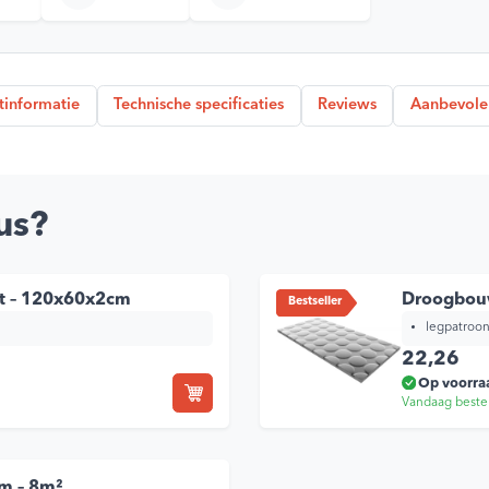
tinformatie
Technische specificaties
Reviews
Aanbevole
us?
t – 120x60x2cm
Droogbouw
Bestseller
legpatroon
22,26
Op voorra
Vandaag beste
m – 8m²