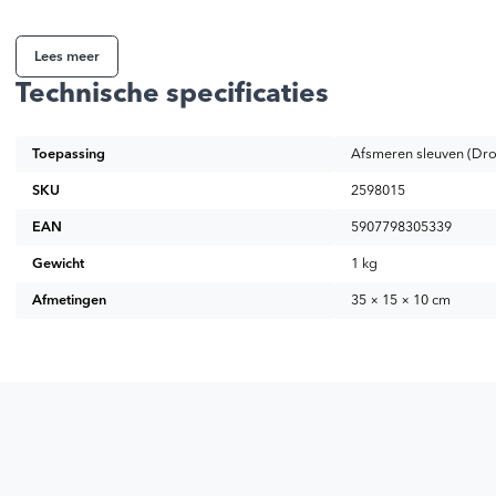
Lees meer
Technische specificaties
Toepassing
Afsmeren sleuven (Dr
SKU
2598015
EAN
5907798305339
Gewicht
1 kg
Afmetingen
35 × 15 × 10 cm