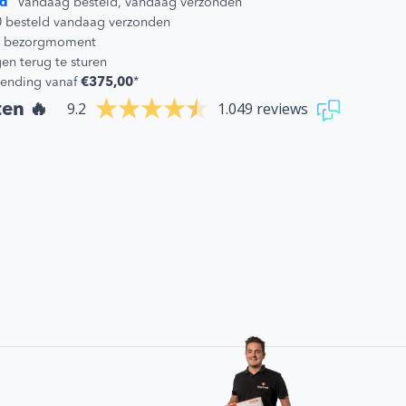
d
Vandaag besteld, vandaag verzonden
0 besteld vandaag verzonden
 je bezorgmoment
en terug te sturen
zending vanaf
€375,00
*
9.2
1.049 reviews
ten 🔥