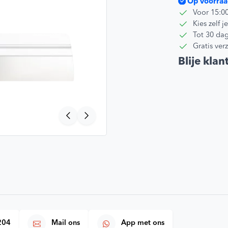
Op voorraa
Voor 15:0
Kies zelf
Tot 30 dag
Gratis ver
Blije klan
204
Mail ons
App met ons