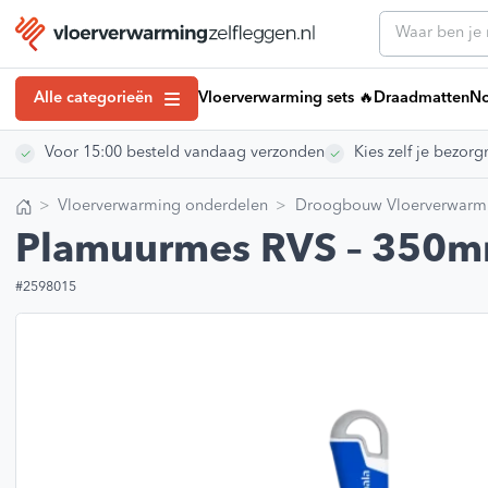
Alle categorieën
Vloerverwarming sets 🔥
Draadmatten
No
Voor 15:00 besteld vandaag verzonden
Kies zelf je bezo
Klantenserv
Draadmatten
Klantenservice
Noppenplaten
Vloerverwarming onderdelen
Droogbouw Vloerverwarm
Vloerverwarmin
Home
Tackerplaten
Vloerverwarmi
Plamuurmes RVS – 350
Kennisbank art
Elektrische Vloerverwarming
Installatiehan
#2598015
Droogbouw Vloerverwarming
Montagevideo’
Vloerverwarming Verdelers
Veelgestelde 
Retourneren
Regeling vloerverwarming
Over ons
Vloerverwarmingsbuis
Showroom
Egaline Vloerverwarming
Vacatures
#VVZL Ervarin
Vloerverwarming isolatie