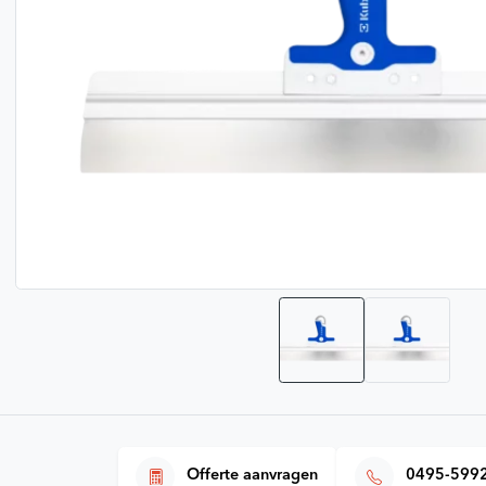
Bevestigingsmateriaal
Meerlagenbuis CV
Gereedschap voor vloerverwarming
Legplan tekening
Klantenservice
Lucht- en vuilafscheiders
Verdeler omkasting
Infrarood paneel
Smart Home
Offerte aanvragen
0495-599