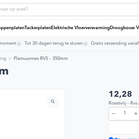
ppenplaten
Tackerplaten
Elektrische Vloerverwarming
Droogbouw V
rgmoment
Tot 30 dagen terug te sturen
Gratis verzending vana
ice
Heb
Bij
ing
Plamuurmes RVS – 350mm
g offerte
ng laten leggen
mm
ikelen
dleidingen
s
12,28
Blij
vragen
Roestvrij – R
gen