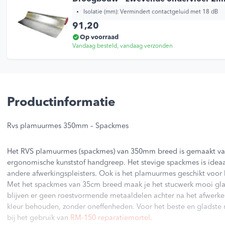
Isolatie (mm): Vermindert contactgeluid met 18 dB
91,20
Op voorraad
Vandaag besteld, vandaag verzonden
Productinformatie
Rvs plamuurmes 350mm – Spackmes
Het RVS plamuurmes (spackmes) van 350mm breed is gemaakt van 
ergonomische kunststof handgreep. Het stevige spackmes is idea
andere afwerkingspleisters. Ook is het plamuurmes geschikt voor
Met het spackmes van 35cm breed maak je het stucwerk mooi gla
blijven er geen roestvormende metaaldelen achter na het afwerken
kleur behouden, zonder oneffenheden. Voor het beste en gladste r
bij het gebruik van
RM-150 reparatiemortel
.