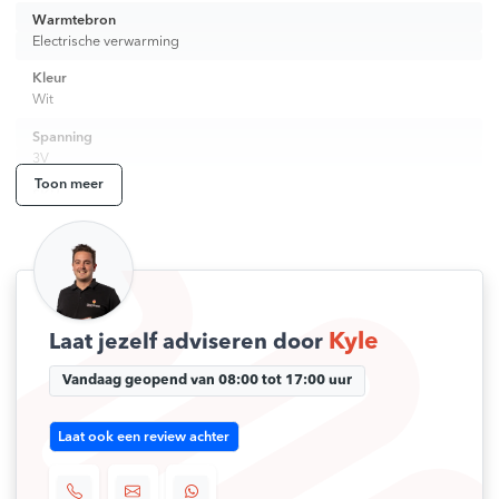
Warmtebron
Electrische verwarming
Kleur
Wit
Spanning
3V
Toon meer
SKU
2298002
EAN
5034526014390
Gewicht
1 kg
Kyle
Laat jezelf adviseren door
Afmetingen
Vandaag geopend van 08:00 tot 17:00 uur
20 × 10 × 2 cm
Merk
Laat ook een review achter
Warmup
MPN nummer