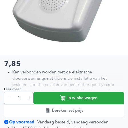
7,85
Kan verbonden worden met de elektrische
vloerverwarmingsmat tijdens de installatie van het
systeem, zodat u er zeker van bent dat er geen schade
Lees meer
optreedt aan de verwarmingskabel. Mocht er onverhoopt
toch een kabelbreuk zijn, dan laat de Watchdog dit horen
In winkelwagen
door middel van een alarmtoon.
Werkt op twee AAA batterijen welke zijn inbegrepen, net
Bereken set prijs
zoals een kleine schroevendraaier om het klepje voor de
Op voorraad
Vandaag besteld, vandaag verzonden
batterijen mee te openen/sluiten.