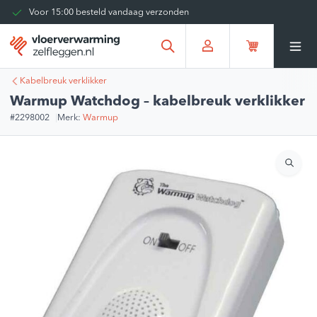
Voor 15:00 besteld vandaag verzonden
Kies zelf je bezorgmoment
Tot 30 dagen terug te sturen
Gratis verzending vanaf
€375,00
*
Kabelbreuk verklikker
Warmup Watchdog – kabelbreuk verklikker
#2298002
Merk:
Warmup