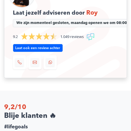
N/B
Roy
Laat jezelf adviseren door
We zijn momenteel gesloten, maandag openen we om 08:00 uu
9.2
1.049 reviews
Laat ook een review achter
9,2/10
Blije klanten 🔥
#lifegoals