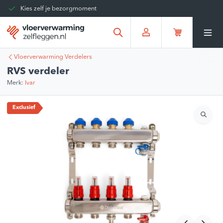
Kies zelf je bezorgmoment
Tot 30 dagen terug te sturen
Gratis verzending vanaf
€375,00
*
Vloerverwarming Verdelers
RVS verdeler
Merk:
Ivar
Exclusief