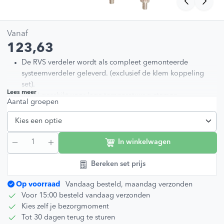
Vanaf
123,63
De RVS verdeler wordt als compleet gemonteerde
systeemverdeler geleverd. (exclusief de klem koppeling
set).
Lees meer
Enkel geschikt voor lage temperatuur systemen.
Aantal groepen
Enkel geschikt om mee te verwarmen.
Leverbaar van 2 t/m 12 groepen.
Mogelijkheid tot het plaatsen van de flow-meter balk
boven of onder.
In winkelwagen
Per groep voorzien van instelbare en afleesbare
flowmeters. Deze zijn instelbaar van 1 tot 5 ltr/min.
Bereken set prijs
Op voorraad
Vandaag besteld, maandag verzonden
Voor 15:00 besteld vandaag verzonden
Kies zelf je bezorgmoment
Tot 30 dagen terug te sturen