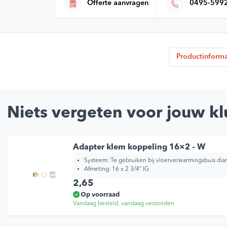
Offerte aanvragen
0495-599
Productinforma
Niets vergeten voor jouw kl
Adapter klem koppeling 16×2 – W
Systeem: Te gebruiken bij vloerverwarmingsbuis d
Afmeting: 16 x 2 3/4” IG
2,65
Op voorraad
Vandaag besteld, vandaag verzonden