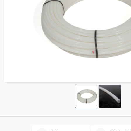
Bevestigingsmateriaal
Meerlagenbuis CV
Gereedschap voor vloerverwarming
Legplan tekening
Klantenservice
Lucht- en vuilafscheiders
Verdeler omkasting
Infrarood paneel
Smart Home