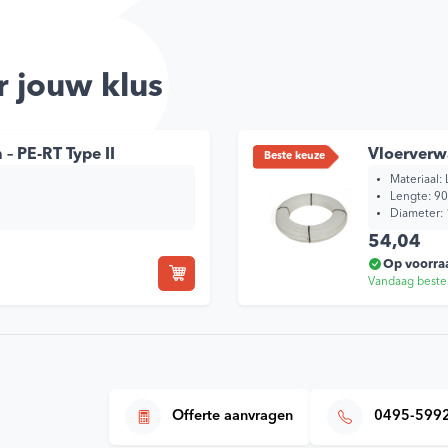
 jouw klus
– PE-RT Type II
Vloerverwa
Beste keuze
Materiaal:
Lengte: 90
Diameter:
54,04
Op voorra
Vandaag beste
Offerte aanvragen
0495-599