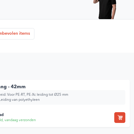
nbevolen items
ang – 42mm
eid:
Voor PE-RT, PE-Xc leiding tot Ø25 mm
Leiding van polyethyleen
ad
ld, vandaag verzonden