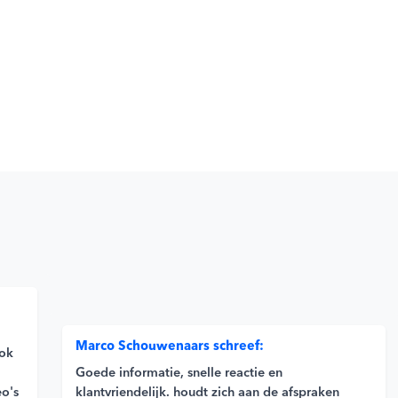
Marco Schouwenaars schreef:
ook
Goede informatie, snelle reactie en
klantvriendelijk. houdt zich aan de afspraken
eo's