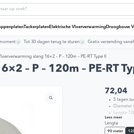
ppenplaten
Tackerplaten
Elektrische Vloerverwarming
Droogbouw V
rgmoment
Tot 30 dagen terug te sturen
Gratis verzending vana
ice
Heb
Bij
loerverwarming slang 16×2 – P – 120m – PE-RT Type II
g offerte
ng laten leggen
×2 – P – 120m – PE-RT Typ
ikelen
dleidingen
s
72,04
Blij
vragen
5 lagen zu
Diameter
Lengte 12
Lees meer
Bestand te
Lengte
gen
De buis is
90 meter
12
met 30 ja