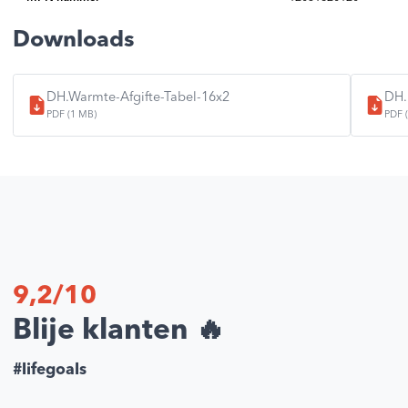
Downloads
DH.Warmte-Afgifte-Tabel-16x2
DH.
PDF (1 MB)
PDF 
9,2/10
Blije klanten 🔥
#lifegoals