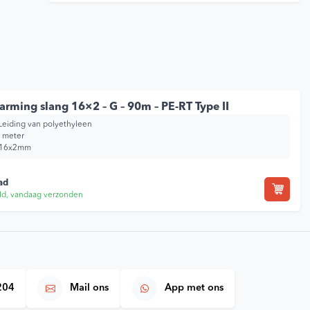
rming slang 16×2 – G – 90m – PE-RT Type II
 Leiding van polyethyleen
 meter
 16x2mm
ad
ld, vandaag verzonden
204
Mail ons
App met ons