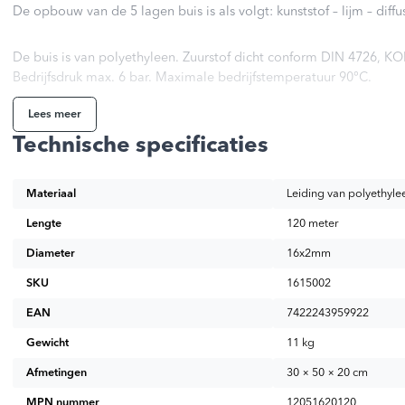
De opbouw van de 5 lagen buis is als volgt: kunststof – lijm – diffus
De buis is van polyethyleen. Zuurstof dicht conform DIN 4726, 
Bedrijfsdruk max. 6 bar. Maximale bedrijfstemperatuur 90°C.
Lees meer
Technische specificaties
Materiaal
Leiding van polyethyle
Lengte
120 meter
Diameter
16x2mm
SKU
1615002
EAN
7422243959922
Gewicht
11 kg
Afmetingen
30 × 50 × 20 cm
MPN nummer
12051620120