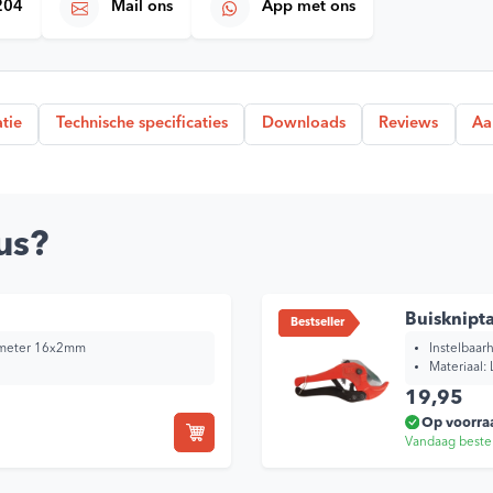
204
Mail ons
App met ons
tie
Technische specificaties
Downloads
Reviews
Aa
us?
Buisknipt
Bestseller
iameter 16x2mm
Instelbaarh
Materiaal:
19,95
Op voorra
Vandaag beste