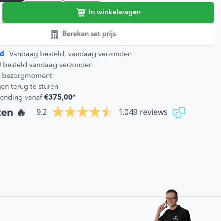
In winkelwagen
Bereken set prijs
d
Vandaag besteld, vandaag verzonden
0 besteld vandaag verzonden
 je bezorgmoment
en terug te sturen
zending vanaf
€375,00
*
9.2
1.049 reviews
ten 🔥