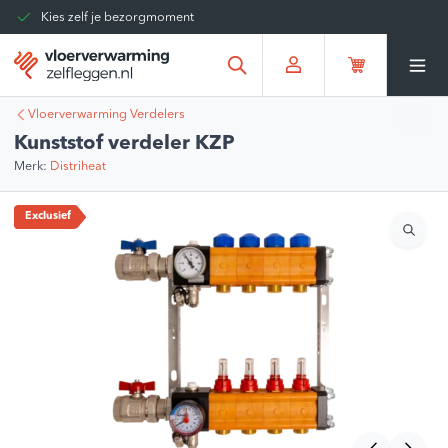
Kies zelf je bezorgmoment
Tot 30 dagen terug te sturen
Gratis verzending vanaf
€375,00
*
Vloerverwarming Verdelers
Kunststof verdeler KZP
Merk:
Distriheat
Exclusief