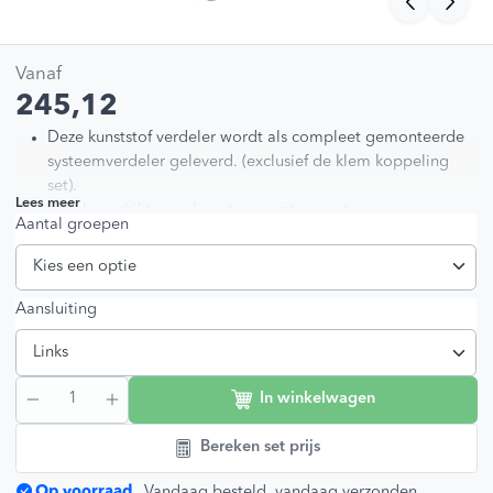
Vanaf
245,12
Deze kunststof verdeler wordt als compleet gemonteerde
systeemverdeler geleverd. (exclusief de klem koppeling
set).
Lees meer
Enkel geschikt voor lage temperatuur systemen.
Aantal groepen
Geschikt voor verwarmen en koelen.
Leverbaar van 1 t/m 25 groepen.
Leverbaar met de aansluiting links of rechts.
Per groep voorzien van instelbare en afleesbare
Aansluiting
flowmeters. Deze zijn instelbaar van 1 tot 5 ltr/min.
Wordt standaard geleverd met kogelkranen.
In winkelwagen
Bereken set prijs
Op voorraad
Vandaag besteld, vandaag verzonden