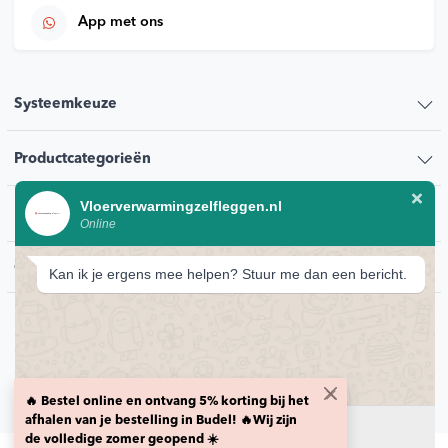
App met ons
Systeemkeuze
Productcategorieën
Vloerverwarmingzelfleggen.nl
Klantenservice
Online
Contact
Kan ik je ergens mee helpen? Stuur me dan een bericht.
© 2026 Vloerverwarmingzelfleggen.nl
Privacybeleid
🔥 Bestel online en ontvang 5% korting bij het
Retour voorwaarden
Levering en transport voorwaarden
HTML sitemap
afhalen van je bestelling in Budel! 🔥Wij zijn
Chat starten
de volledige zomer geopend ☀️