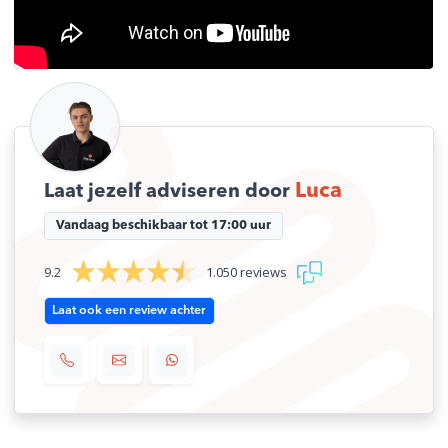
Afmetingen
50 × 50 × 50 cm
Merk
Distriheat
MPN nummer
N/B
Luca
Laat jezelf adviseren door
Vandaag beschikbaar tot 17:00 uur
9.2
1.050 reviews
Laat ook een review achter