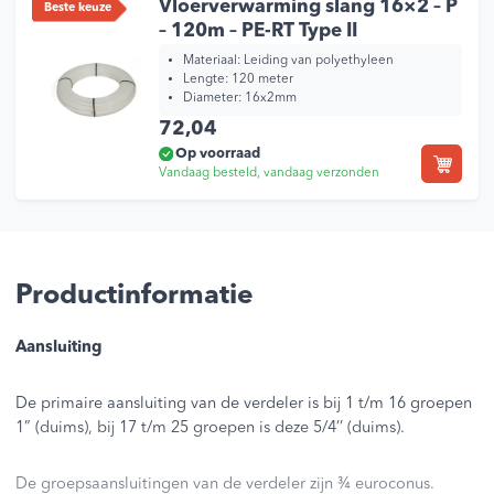
Vloerverwarming slang 16×2 – P
Beste keuze
– 120m – PE-RT Type II
Materiaal: Leiding van polyethyleen
Lengte: 120 meter
Diameter: 16x2mm
72,04
Op voorraad
Vandaag besteld, vandaag verzonden
Productinformatie
Aansluiting
De primaire aansluiting van de verdeler is bij 1 t/m 16 groepen
1” (duims), bij 17 t/m 25 groepen is deze 5/4’’ (duims).
De groepsaansluitingen van de verdeler zijn ¾ euroconus.