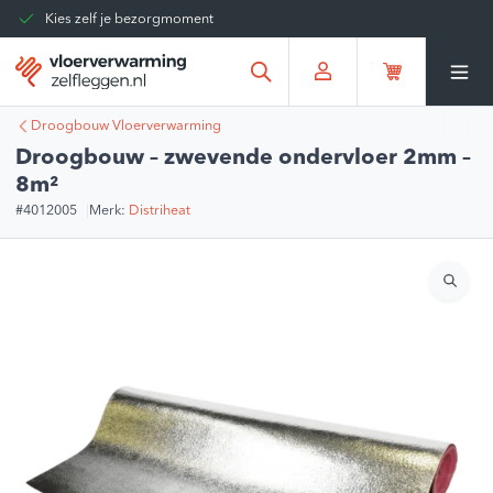
Kies zelf je bezorgmoment
Tot 30 dagen terug te sturen
Gratis verzending vanaf
€375,00
*
Droogbouw Vloerverwarming
Droogbouw – zwevende ondervloer 2mm –
8m²
#4012005
Merk:
Distriheat