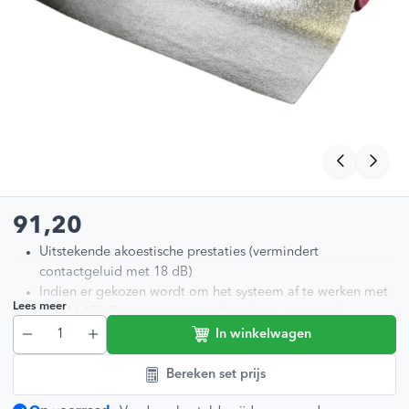
91,20
Uitstekende akoestische prestaties (vermindert
contactgeluid met 18 dB)
Indien er gekozen wordt om het systeem af te werken met
Lees meer
de
RM-150 Reparatiemortel
, dient het systeem ook
afgewerkt te worden met een ontkoppelingsmat
In winkelwagen
afhankelijk van de gewenste afwerkvloer
Eerst dient het systeem en de sleuven afgesmeerd te
Bereken set prijs
worden met
RM-150 Reparatiemortel