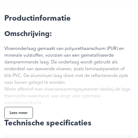
Productinformatie
Omschrijving:
Vloeronderlaag gemaakt van polyurethaanschuim (PUR) en
minerale vulstoffen, voorzien van een gemetalliseerde
dampremmende laag. De onderlaag wordt gebruikt als
onderdeel van zwevende vloeren, zoals laminaatpanelen of
klik-PVC. De aluminium laag dient met de reflecterende zijde
naar boven gelegd te worden.
Werkt effectief met vloerverwarmingssystemen dankzij de lage
thermische weerstand, wat zorgt voor optimale
warmteoverdracht.
Lees meer
Voordelen
Technische specificaties
hoge druksterkte (220 kPa)