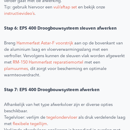
verder gaat met de afwerking.
Tip: gebruik hiervoor een
vul/aftap set
en bekijk onze
instructievideo’s
.
Stap 6: EPS 400 Droogbouwsysteem sleuven afwerken
Breng
Hammerfast Astar-F voorstrijk
aan op de bovenkant van
de aluminium laag en vloerverwarmingsslang met een
verfroller. Vervolgens kunnen de sleuven vlak worden afgewerkt
met
RM-150 Hammerfast reparatiemortel
met een
plamuurmes
, dit zorgt voor bescherming en optimale
warmteoverdracht.
Stap 7: EPS 400 Droogbouwsysteem afwerken
Afhankelijk van het type afwerkvloer zijn er diverse opties
beschikbaar.
Tegelvloer: verlijm de
tegelondervloer
als druk verdelende laag
met
flexibele tegellijm
.