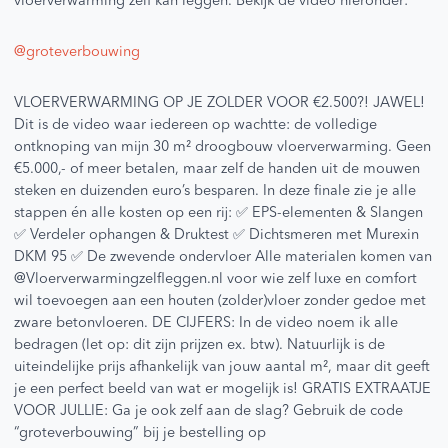
vloerverwarming zelf kan leggen. Bekijk de video hieronder:
@groteverbouwing
VLOERVERWARMING OP JE ZOLDER VOOR €2.500?! JAWEL!
Dit is de video waar iedereen op wachtte: de volledige
ontknoping van mijn 30 m² droogbouw vloerverwarming. Geen
€5.000,- of meer betalen, maar zelf de handen uit de mouwen
steken en duizenden euro’s besparen. In deze finale zie je alle
stappen én alle kosten op een rij: ✅ EPS-elementen & Slangen
✅ Verdeler ophangen & Druktest ✅ Dichtsmeren met Murexin
DKM 95 ✅ De zwevende ondervloer Alle materialen komen van
@Vloerverwarmingzelfleggen.nl voor wie zelf luxe en comfort
wil toevoegen aan een houten (zolder)vloer zonder gedoe met
zware betonvloeren. DE CIJFERS: In de video noem ik alle
bedragen (let op: dit zijn prijzen ex. btw). Natuurlijk is de
uiteindelijke prijs afhankelijk van jouw aantal m², maar dit geeft
je een perfect beeld van wat er mogelijk is! GRATIS EXTRAATJE
VOOR JULLIE: Ga je ook zelf aan de slag? Gebruik de code
“groteverbouwing” bij je bestelling op