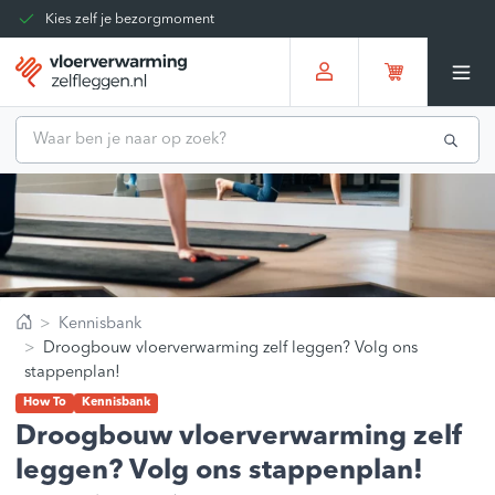
Kies zelf je bezorgmoment
Tot 30 dagen terug te sturen
Gratis verzending vanaf
€375,00
*
Kennisbank
Home
Droogbouw vloerverwarming zelf leggen? Volg ons
stappenplan!
How To
Kennisbank
Droogbouw vloerverwarming zelf
leggen? Volg ons stappenplan!