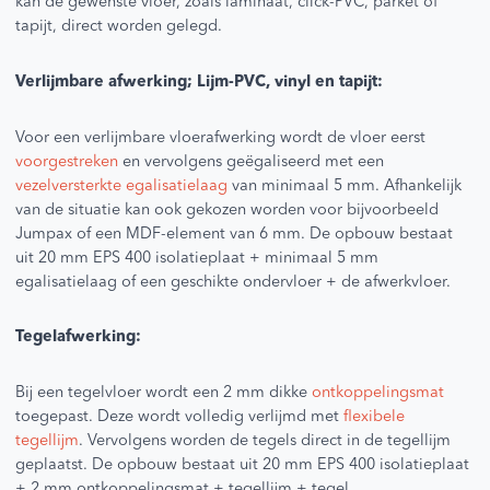
kan de gewenste vloer, zoals laminaat, click-PVC, parket of
tapijt, direct worden gelegd.
Verlijmbare afwerking; Lijm-PVC, vinyl en tapijt:
Voor een verlijmbare vloerafwerking wordt de vloer eerst
voorgestreken
en vervolgens geëgaliseerd met een
vezelversterkte egalisatielaag
van minimaal 5 mm. Afhankelijk
van de situatie kan ook gekozen worden voor bijvoorbeeld
Jumpax of een MDF-element van 6 mm. De opbouw bestaat
uit 20 mm EPS 400 isolatieplaat + minimaal 5 mm
egalisatielaag of een geschikte ondervloer + de afwerkvloer.
Tegelafwerking:
Bij een tegelvloer wordt een 2 mm dikke
ontkoppelingsmat
toegepast. Deze wordt volledig verlijmd met
flexibele
tegellijm
. Vervolgens worden de tegels direct in de tegellijm
geplaatst. De opbouw bestaat uit 20 mm EPS 400 isolatieplaat
+ 2 mm ontkoppelingsmat + tegellijm + tegel.