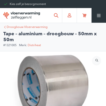
Kies zelf je bezorgmoment
Tot 30 dagen terug te sturen
Gratis verzending vanaf
€375,00
*
Droogbouw Vloerverwarming
Tape – aluminium – droogbouw – 50mm x
50m
#1321005
Merk:
Distriheat