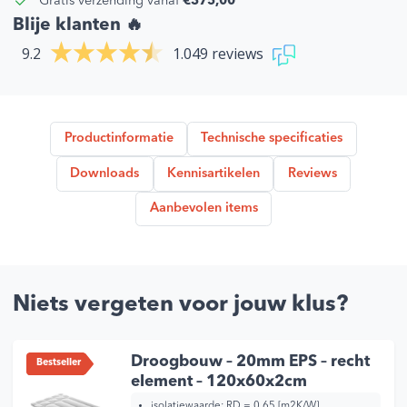
Gratis verzending vanaf
€375,00
*
Blije klanten 🔥
9.2
1.049 reviews
Productinformatie
Technische specificaties
Downloads
Kennisartikelen
Reviews
Aanbevolen items
Niets vergeten voor jouw klus?
Droogbouw – 20mm EPS – recht
Bestseller
element – 120x60x2cm
isolatiewaarde:
RD = 0,65 [m2K/W]