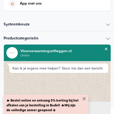
App met ons
Systeemkeuze
Productcategorieën
Vloerverwarmingzelfleggen.nl
Klantenservice
Online
Contact
Kan ik je ergens mee helpen? Stuur me dan een bericht.
© 2026 Vloerverwarmingzelfleggen.nl
Privacybeleid
🔥 Bestel online en ontvang 5% korting bij het
Retour voorwaarden
Levering en transport voorwaarden
HTML sitemap
afhalen van je bestelling in Budel! 🔥Wij zijn
Chat starten
de volledige zomer geopend ☀️
Onze klanten hebben ons beoordeeld met een 🔥
9,2/10