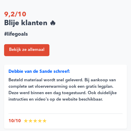
Zwevende afwerkvloer: plaats de
zwevende ondervloer
voor
het plaatsen van laminaat of klik-pvc.
9,2/10
Blije klanten 🔥
#lifegoals
Bekijk ze allemaal
Debbie van de Sande schreef:
Besteld materiaal wordt snel geleverd. Bij aankoop van
complete set vloerverwarming ook een gratis legplan.
Deze werd binnen een dag toegestuurd. Ook duidelijke
instructies en video's op de website beschikbaar.
10/10