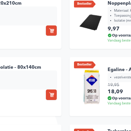
120x210cm
Noppenpla
Bestseller
Materiaal: 
Toepassin
Isolatie (m
9,97
Op voorra
Vandaag beste
Bestseller
olatie – 80x140cm
Egaline – 
vezelverste
19,95
Oorspronkelijke prijs was: 19,95.
Huidige pri
18,09
Op voorra
Vandaag beste