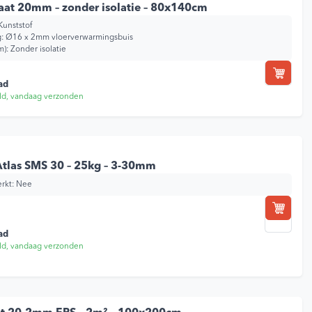
at 20mm – zonder isolatie – 80x140cm
Kunststof
g: Ø16 x 2mm vloerverwarmingsbuis
m): Zonder isolatie
ad
ld, vandaag verzonden
Atlas SMS 30 – 25kg – 3-30mm
rkt:
Nee
js is: 18,09.
ad
ld, vandaag verzonden