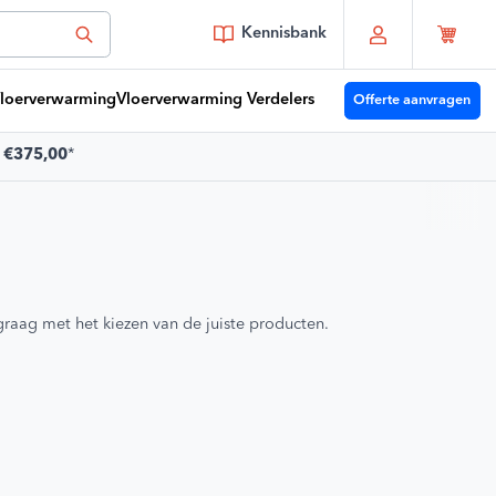
Kennisbank
loerverwarming
Vloerverwarming Verdelers
Offerte aanvragen
f
€375,00
*
 je vragen?
Youri
moet je zijn!
graag met het kiezen van de juiste producten.
or 15:00 besteld vandaag verzonden
es zelf je bezorgmoment
t 30 dagen terug te sturen
atis verzending vanaf
€375,00
*