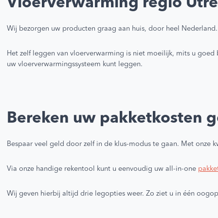
Vloerverwarming regio Utre
Bevestigingsmateriaal
Meerlagenbuis CV
Wij bezorgen uw producten graag aan huis, door heel Nederland.
Gereedschap voor vloerverwarming
Legplan tekening
Klantenservice
Het zelf leggen van vloerverwarming is niet moeilijk, mits u goe
Lucht- en vuilafscheiders
uw vloerverwarmingssysteem kunt leggen.
Verdeler omkasting
Infrarood paneel
Smart Home
Bereken uw pakketkosten g
Bespaar veel geld door zelf in de klus-modus te gaan. Met onze k
Via onze handige rekentool kunt u eenvoudig uw all-in-one
pakke
Wij geven hierbij altijd drie legopties weer. Zo ziet u in één oo