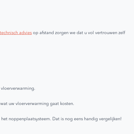
e klanten 🔥
9,2/10
technisch advies
op afstand zorgen we dat u vol vertrouwen zelf
w vloerverwarming.
n u wat uw vloerverwarming gaat kosten.
én het noppenplaatsysteem. Dat is nog eens handig vergelijken!