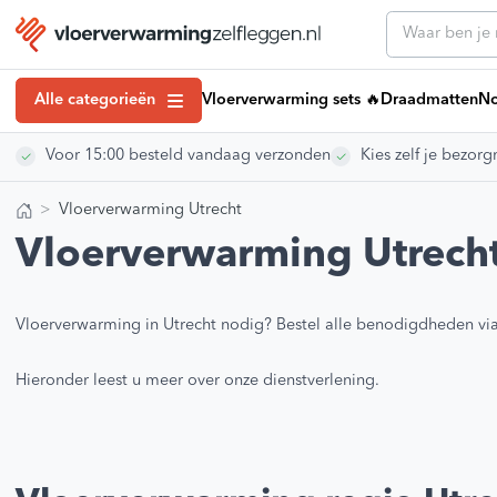
Alle categorieën
Vloerverwarming sets 🔥
Draadmatten
No
Voor 15:00 besteld vandaag verzonden
Kies zelf je bezo
Klantenserv
Draadmatten
Klantenservice
Noppenplaten
Vloerverwarming Utrecht
Vloerverwarmin
Home
Tackerplaten
Vloerverwarmi
Vloerverwarming Utrech
Kennisbank art
Elektrische Vloerverwarming
Installatiehan
Droogbouw Vloerverwarming
Montagevideo’
Vloerverwarming in Utrecht nodig? Bestel alle benodigdheden vi
Vloerverwarming Verdelers
Veelgestelde 
Retourneren
Regeling vloerverwarming
Hieronder leest u meer over onze dienstverlening.
Over ons
Vloerverwarmingsbuis
Showroom
Egaline Vloerverwarming
Vacatures
#VVZL Ervarin
Vloerverwarming isolatie