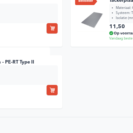
Tackerpla
Bestseller
Materiaal: 
Systeem: T
Isolatie (m
11,50
Op voorra
Vandaag beste
– PE-RT Type II