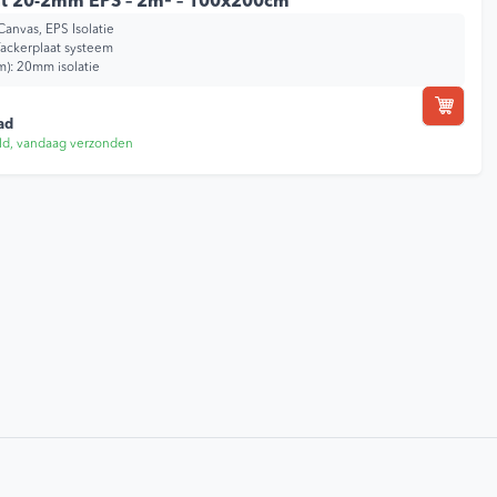
at 20-2mm EPS – 2m² – 100x200cm
Canvas, EPS Isolatie
ackerplaat systeem
m): 20mm isolatie
ad
ld, vandaag verzonden