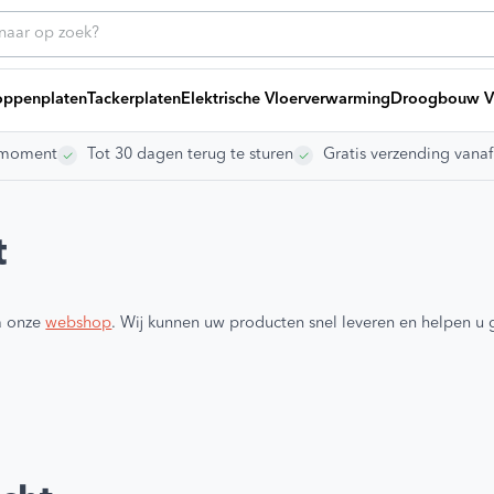
ppenplaten
Tackerplaten
Elektrische Vloerverwarming
Droogbouw V
rgmoment
Tot 30 dagen terug te sturen
Gratis verzending vana
ice
Heb
Bij
g offerte
ng laten leggen
t
ikelen
dleidingen
s
a onze
webshop
. Wij kunnen uw producten snel leveren en helpen u 
Vo
vragen
Ki
To
Gr
gen