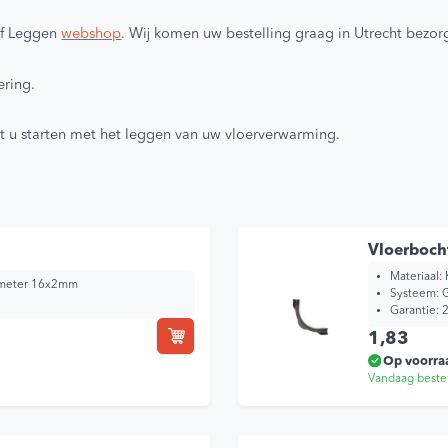
lf Leggen
webshop
. Wij komen uw bestelling graag in Utrecht bezor
ering.
 u starten met het leggen van uw vloerverwarming.
Vloerboc
Materiaal:
iameter 16x2mm
Systeem:
G
Garantie:
2
1,83
Op voorra
Vandaag beste