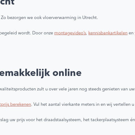
cht
 Zo bezorgen we ook vloerverwarming in Utrecht.
Blij
d begeleid wordt. Door onze
montagevideo’s
,
kennisbankartikelen
en
emakkelijk online
waliteitsproducten zult u over vele jaren nog steeds genieten van u
tprijs berekenen
. Vul het aantal vierkante meters in en wij vertelle
gopslag uw prijs voor het draadstaalsysteem, het tackerplaatsysteem 