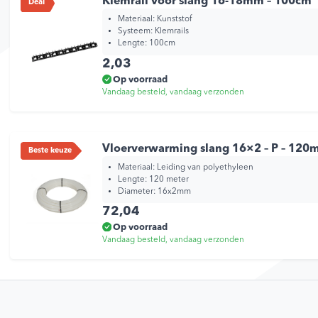
Klemrail voor slang 16-18mm – 100cm
Deal
Materiaal:
Kunststof
Systeem:
Klemrails
Lengte:
100cm
2,03
Op voorraad
Vandaag besteld, vandaag verzonden
Vloerverwarming slang 16×2 – P – 120m 
Beste keuze
Materiaal: Leiding van polyethyleen
Lengte: 120 meter
Diameter: 16x2mm
72,04
Op voorraad
Vandaag besteld, vandaag verzonden