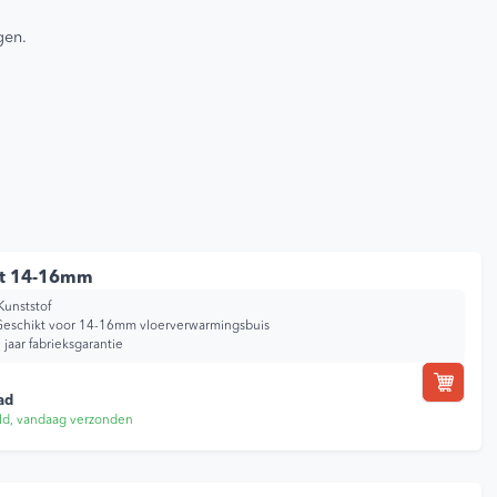
gen.
ht 14-16mm
Kunststof
eschikt voor 14-16mm vloerverwarmingsbuis
 jaar fabrieksgarantie
ad
ld, vandaag verzonden