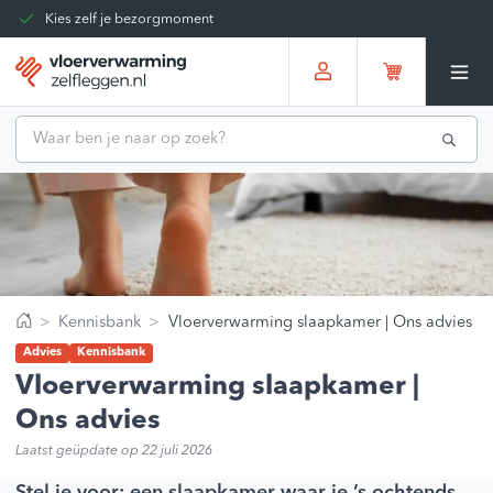
Kies zelf je bezorgmoment
Tot 30 dagen terug te sturen
Gratis verzending vanaf
€375,00
*
Kennisbank
Vloerverwarming slaapkamer | Ons advies
Home
Advies
Kennisbank
Vloerverwarming slaapkamer |
Ons advies
Laatst geüpdate op 22 juli 2026