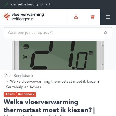
Kies zelf je bezorgmoment
Tot 30 dagen terug te sturen
Gratis verzending vanaf
€375,00
*
Kennisbank
Home
Welke vloerverwarming thermostaat moet ik kiezen? |
Keuzehulp en Advies
Advies
Kennisbank
Welke vloerverwarming
thermostaat moet ik kiezen? |