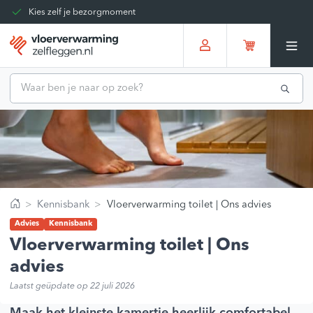
Kies zelf je bezorgmoment
Tot 30 dagen terug te sturen
Gratis verzending vanaf
€375,00
*
Kennisbank
Vloerverwarming toilet | Ons advies
Home
Advies
Kennisbank
Vloerverwarming toilet | Ons
advies
Laatst geüpdate op 22 juli 2026