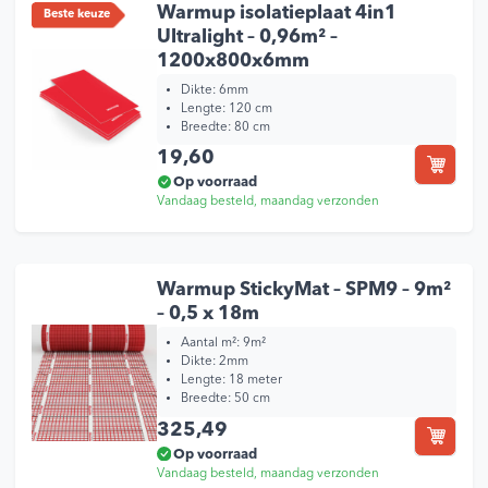
Warmup isolatieplaat 4in1
Beste keuze
Ultralight – 0,96m² –
1200x800x6mm
Dikte:
6mm
Lengte:
120 cm
Breedte:
80 cm
19,60
Op voorraad
Vandaag besteld, maandag verzonden
Warmup StickyMat – SPM9 – 9m²
– 0,5 x 18m
Aantal m²: 9m²
Dikte: 2mm
Lengte: 18 meter
Breedte: 50 cm
325,49
Op voorraad
Vandaag besteld, maandag verzonden