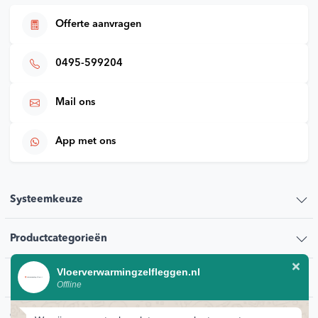
Offerte aanvragen
0495-599204
Mail ons
App met ons
Systeemkeuze
Productcategorieën
Vloerverwarmingzelfleggen.nl
Klantenservice
Offline
Contact