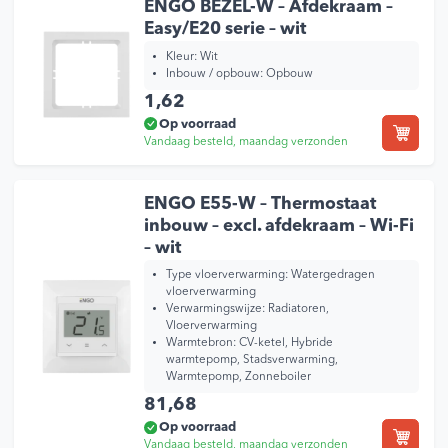
ENGO BEZEL-W – Afdekraam –
Easy/E20 serie – wit
Kleur:
Wit
Inbouw / opbouw:
Opbouw
1,62
Op voorraad
Vandaag besteld, maandag verzonden
ENGO E55-W – Thermostaat
inbouw – excl. afdekraam – Wi-Fi
– wit
Type vloerverwarming:
Watergedragen
vloerverwarming
Verwarmingswijze:
Radiatoren,
Vloerverwarming
Warmtebron:
CV-ketel, Hybride
warmtepomp, Stadsverwarming,
Warmtepomp, Zonneboiler
81,68
Op voorraad
Vandaag besteld, maandag verzonden