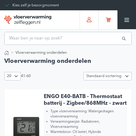
Kies zelf je bezorgmoment
Tot 30 dagen terug te sturen
Gratis verzending vanaf
€375,00
*
Vloerverwarming onderdelen
Home
Vloerverwarming onderdelen
41-60
ENGO E40-BATB – Thermostaat
batterij – Zigbee/868MHz – zwart
Type vloerverwarming:
Watergedragen
vloerverwarming
Verwarmingswijze:
Radiatoren,
Vloerverwarming
Warmtebron:
CV-ketel, Hybride