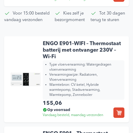
Voor 15:00 besteld
Kies zelf je
Tot 30 dagen
vandaag verzonden
bezorgmoment
terug te sturen
ENGO E901-WIFI – Thermostaat
batterij met ontvanger 230V –
Wi-Fi
Type vloerverwarming:
Watergedragen
vloerverwarming
Verwarmingswijze:
Radiatoren,
Vloerverwarming
Warmtebron:
CV-ketel, Hybride
warmtepomp, Stadsverwarming,
Warmtepomp, Zonneboiler
155,06
Op voorraad
Vandaag besteld, maandag verzonden