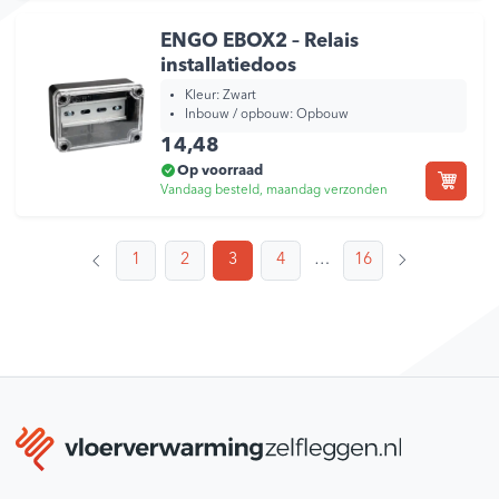
ENGO EBOX2 – Relais
installatiedoos
Kleur:
Zwart
Inbouw / opbouw:
Opbouw
14,48
Op voorraad
Vandaag besteld, maandag verzonden
1
2
3
4
…
16