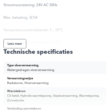
Stroomvoorziening: 24V AC 50Hz
Max. belasting: 3(1)A
Temperatuurcontrolebereik: 5 – 35°C
Nauwkeurigheid van meting: 0.1°C
Lees meer
Technische specificaties
Algoritme voor besturing: TPI of hysterese (±0,2°C tot ±2°C)
Type vloerverwarming
Communicatie: Bedraad
Watergedragen vloerverwarming
Verwarmingswijze
Controle-uitgang: NO/COM (spanningsvrij)
Radiatoren, Vloerverwarming
Warmtebron
Beschermingsgraad: IP30
CV-ketel, Hybride warmtepomp, Stadsverwarming, Warmtepomp,
Zonneboiler
Afmetingen [mm]: 80 x 80 x 22
Verbinding warmtebron