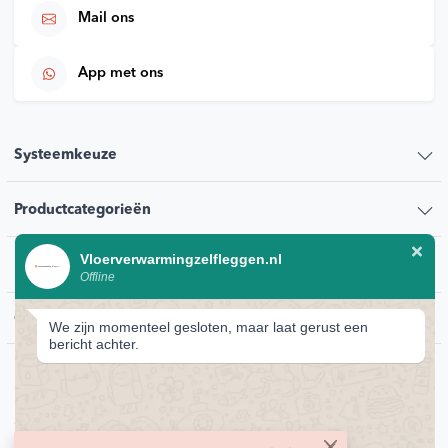
Mail ons
App met ons
Systeemkeuze
Productcategorieën
Vloerverwarmingzelfleggen.nl
Klantenservice
Offline
Contact
We zijn momenteel gesloten, maar laat gerust een
bericht achter.
© 2026 Vloerverwarmingzelfleggen.nl
Privacybeleid