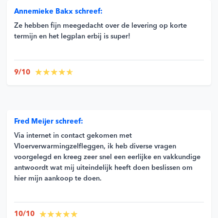
Annemieke Bakx schreef:
IP Klasse
Ze hebben fijn meegedacht over de levering op korte
IP30
termijn en het legplan erbij is super!
Luchtvochtigheidsmeter
Extra temperatuursensor mogelijk
9/10
SKU
2824003
Fred Meijer schreef:
EAN
5906708438105
Via internet in contact gekomen met
Vloerverwarmingzelfleggen, ik heb diverse vragen
Merk
ENGO
voorgelegd en kreeg zeer snel een eerlijke en vakkundige
antwoordt wat mij uiteindelijk heeft doen beslissen om
hier mijn aankoop te doen.
10/10