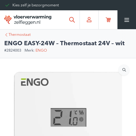
Kies zelf je bezorgmoment
Tot 30 dagen terug te sturen
Gratis verzending vanaf
€375,00
*
Thermostaat
ENGO EASY-24W – Thermostaat 24V – wit
#2824003
Merk:
ENGO