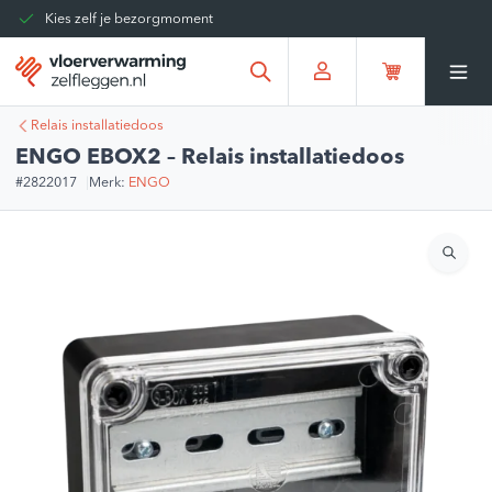
Kies zelf je bezorgmoment
Tot 30 dagen terug te sturen
Gratis verzending vanaf
€375,00
*
Relais installatiedoos
ENGO EBOX2 – Relais installatiedoos
#2822017
Merk:
ENGO