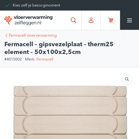
Kies zelf je bezorgmoment
Tot 30 dagen terug te sturen
Gratis verzending vanaf
€375,00
*
Fermacell vloerverwarming
Fermacell – gipsvezelplaat – therm25
element – 50x100x2,5cm
#4015002
Merk:
Fermacell