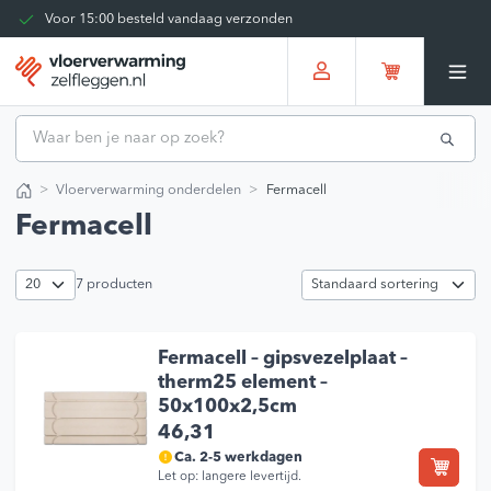
Kies zelf je bezorgmoment
Tot 30 dagen terug te sturen
Gratis verzending vanaf
€375,00
*
Vloerverwarming onderdelen
Fermacell
Home
Fermacell
7 producten
Fermacell – gipsvezelplaat –
therm25 element –
50x100x2,5cm
46,31
Ca. 2-5 werkdagen
Let op: langere levertijd.