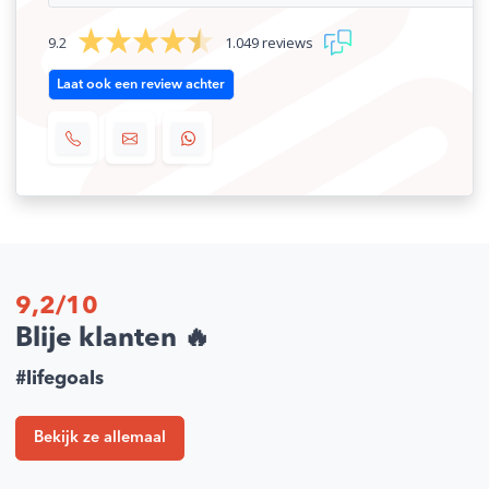
3V
9.2
1.049 reviews
SKU
2821018
Laat ook een review achter
EAN
5906708438402
Merk
ENGO
9,2/10
Blije klanten 🔥
#lifegoals
Bekijk ze allemaal