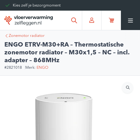
Kies zelf je bezorgmoment
Tot 30 dagen terug te sturen
Gratis verzending vanaf
€375,00
*
Zonemotor radiator
ENGO ETRV-M30+RA – Thermostatische
zonemotor radiator – M30x1,5 – NC – incl.
adapter – 868MHz
#2821018
Merk:
ENGO