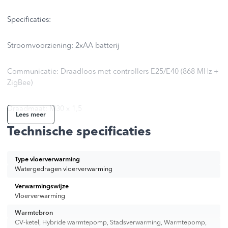
Specificaties:
Stroomvoorziening: 2xAA batterij
Communicatie: Draadloos met controllers E25/E40 (868 MHz +
ZigBee)
Draadmaat: M30 x 1,5
Lees meer
Technische specificaties
Afmetingen [mm]: Φ50 x 8
Type vloerverwarming
Omschrijving:
Watergedragen vloerverwarming
Werkt in een set met de internettemperatuurthermostaat
Verwarmingswijze
Vloerverwarming
E25/E40
Warmtebron
CV-ketel, Hybride warmtepomp, Stadsverwarming, Warmtepomp,
Het meten van de temperatuur op afstand van de