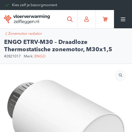
Kies zelf je bezorgmoment
Tot 30 dagen terug te sturen
Gratis verzending vanaf
€375,00
*
Zonemotor radiator
ENGO ETRV-M30 – Draadloze
Thermostatische zonemotor, M30x1,5
#2821017
Merk:
ENGO