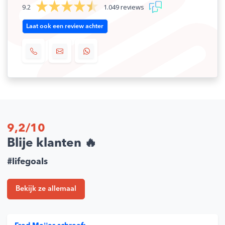
9.2
1.049 reviews
SKU
2821017
Laat ook een review achter
EAN
5905481996789
Merk
ENGO
9,2/10
Blije klanten 🔥
#lifegoals
Bekijk ze allemaal