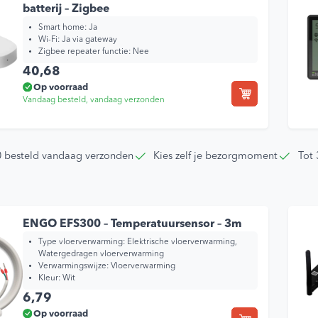
batterij – Zigbee
Smart home:
Ja
Wi-Fi:
Ja via gateway
Zigbee repeater functie:
Nee
40,68
Op voorraad
Vandaag besteld, vandaag verzonden
0 besteld vandaag verzonden
Kies zelf je bezorgmoment
Tot 
ENGO EFS300 – Temperatuursensor – 3m
Type vloerverwarming:
Elektrische vloerverwarming,
Watergedragen vloerverwarming
Verwarmingswijze:
Vloerverwarming
Kleur:
Wit
6,79
Op voorraad