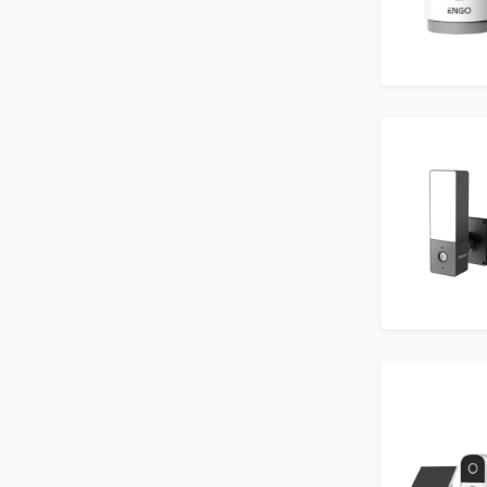
Bevestigingsmateriaal
Meerlagenbuis CV
Gereedschap voor vloerverwarming
Legplan tekening
Klantenservice
Lucht- en vuilafscheiders
Verdeler omkasting
Infrarood paneel
Smart Home