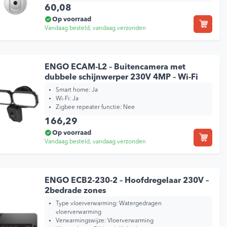
60,08
Op voorraad
Vandaag besteld, vandaag verzonden
e klanten 🔥
9,2/10
ENGO ECAM-L2 – Buitencamera met
dubbele schijnwerper 230V 4MP – Wi-Fi
Smart home:
Ja
Wi-Fi:
Ja
Zigbee repeater functie:
Nee
166,29
Op voorraad
Vandaag besteld, vandaag verzonden
ENGO ECB2-230-2 – Hoofdregelaar 230V –
2bedrade zones
Type vloerverwarming:
Watergedragen
vloerverwarming
Verwarmingswijze:
Vloerverwarming