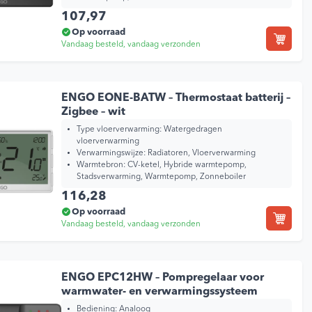
107,97
Op voorraad
Vandaag besteld, vandaag verzonden
ENGO EONE-BATW – Thermostaat batterij –
Zigbee – wit
Type vloerverwarming:
Watergedragen
vloerverwarming
Verwarmingswijze:
Radiatoren, Vloerverwarming
Warmtebron:
CV-ketel, Hybride warmtepomp,
Stadsverwarming, Warmtepomp, Zonneboiler
116,28
Op voorraad
Vandaag besteld, vandaag verzonden
ENGO EPC12HW – Pompregelaar voor
warmwater- en verwarmingssysteem
Bediening:
Analoog