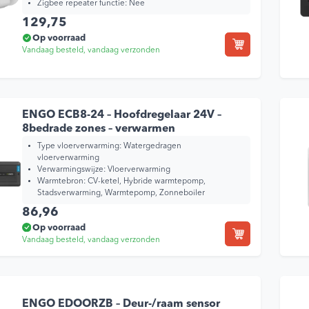
Zigbee repeater functie:
Nee
129,75
Op voorraad
Vandaag besteld, vandaag verzonden
ENGO ECB8-24 – Hoofdregelaar 24V –
8bedrade zones – verwarmen
Type vloerverwarming:
Watergedragen
vloerverwarming
Verwarmingswijze:
Vloerverwarming
Warmtebron:
CV-ketel, Hybride warmtepomp,
Stadsverwarming, Warmtepomp, Zonneboiler
86,96
Op voorraad
Vandaag besteld, vandaag verzonden
ENGO EDOORZB – Deur-/raam sensor