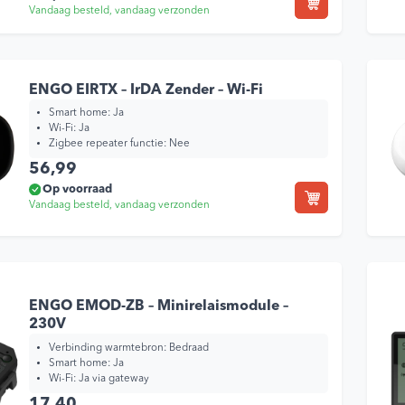
Vandaag besteld, vandaag verzonden
ENGO EIRTX – IrDA Zender – Wi-Fi
Smart home:
Ja
Wi-Fi:
Ja
Zigbee repeater functie:
Nee
56,99
Op voorraad
Vandaag besteld, vandaag verzonden
ENGO EMOD-ZB – Minirelaismodule –
230V
Verbinding warmtebron:
Bedraad
Smart home:
Ja
Wi-Fi:
Ja via gateway
17,40