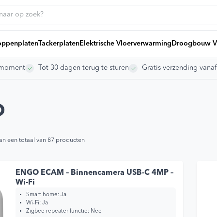
ppenplaten
Tackerplaten
Elektrische Vloerverwarming
Droogbouw V
rgmoment
Tot 30 dagen terug te sturen
Gratis verzending vana
ice
Heb
Bij
g offerte
ng laten leggen
O
ikelen
dleidingen
s
an een totaal van 87 producten
Vo
vragen
Ki
To
ENGO ECAM – Binnencamera USB-C 4MP –
Gr
Wi-Fi
Smart home:
Ja
gen
Wi-Fi:
Ja
Zigbee repeater functie:
Nee