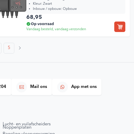
Kleur:
Zwart
Inbouw / opbouw:
Opbouw
68,95
Op voorraad
Vandaag besteld, vandaag verzonden
5
204
Mail ons
App met ons
Lucht- en vuilafscheiders
Noppenplaten