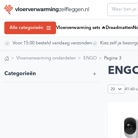
Alle categorieën
Vloerverwarming sets 🔥
Draadmatten
No
Voor 15:00 besteld vandaag verzonden
Kies zelf je bezo
Klantenserv
Draadmatten
Klantenservice
Noppenplaten
Vloerverwarming onderdelen
ENGO
Pagina 3
Vloerverwarmin
Home
Tackerplaten
Vloerverwarmi
ENG
Categorieën
Kennisbank art
Elektrische Vloerverwarming
Installatiehan
Droogbouw Vloerverwarming
Montagevideo’
41-60
v
Vloerverwarming Verdelers
Veelgestelde 
Retourneren
Regeling vloerverwarming
Over ons
Vloerverwarmingsbuis
Showroom
Egaline Vloerverwarming
Vacatures
#VVZL Ervarin
Vloerverwarming isolatie