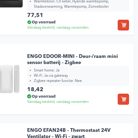
Warmtebron:
CV-ketel, Hybride warmtepomp,
Stadsverwarming, Warmtepomp, Zonneboiler
77,51
Op voorraad
Vandaag besteld, vandaag verzonden
ENGO EDOOR-MINI – Deur-/raam mini
sensor batterij – Zigbee
Smart home:
Ja
Wi-Fi:
Ja via gateway
Zigbee repeater functie:
Nee
18,42
Op voorraad
Vandaag besteld, vandaag verzonden
ENGO EFAN24B – Thermostaat 24V
Ventilator – Wi-Fi – zwart