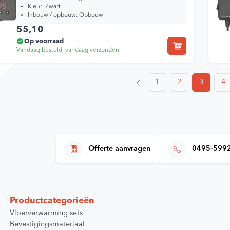
Kleur:
Zwart
Inbouw / opbouw:
Opbouw
55,10
Op voorraad
Vandaag besteld, vandaag verzonden
1
2
3
4
Offerte aanvragen
0495-599
Productcategorieën
Vloerverwarming sets
Bevestigingsmateriaal