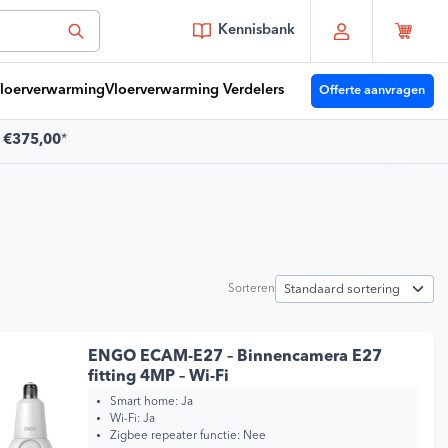
Kennisbank
loerverwarming
Vloerverwarming Verdelers
Offerte aanvragen
f
€375,00
*
 je vragen?
Youri
moet je zijn!
Sorteren
or 15:00 besteld vandaag verzonden
es zelf je bezorgmoment
t 30 dagen terug te sturen
ENGO ECAM-E27 – Binnencamera E27
atis verzending vanaf
€375,00
*
fitting 4MP – Wi-Fi
Smart home:
Ja
Wi-Fi:
Ja
Zigbee repeater functie:
Nee