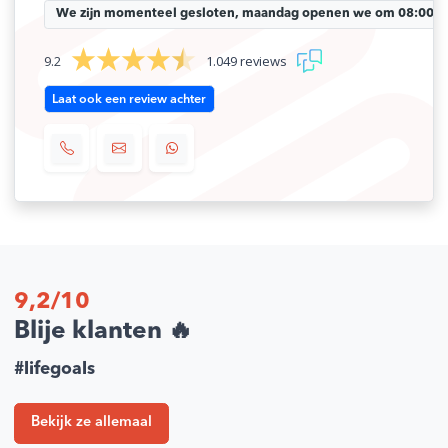
We zijn momenteel gesloten, maandag openen we om 08:00 uu
9.2
1.049 reviews
Laat ook een review achter
9,2/10
Blije klanten 🔥
#lifegoals
Bekijk ze allemaal