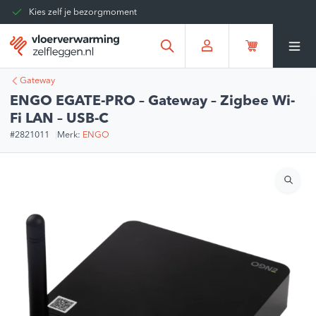
Kies zelf je bezorgmoment
Tot 30 dagen terug te sturen
Gratis verzending vanaf
€375,00
*
Gateway
ENGO EGATE-PRO – Gateway – Zigbee Wi-
Fi LAN – USB-C
#2821011
Merk:
ENGO