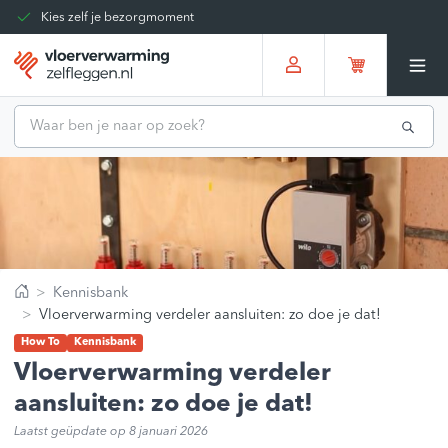
Kies zelf je bezorgmoment
Tot 30 dagen terug te sturen
Gratis verzending vanaf
€375,00
*
Kennisbank
Home
Vloerverwarming verdeler aansluiten: zo doe je dat!
How To
Kennisbank
Vloerverwarming verdeler
aansluiten: zo doe je dat!
Laatst geüpdate op 8 januari 2026