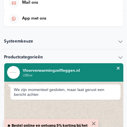
Mail ons
App met ons
Systeemkeuze
Productcategorieën
Vloerverwarmingzelfleggen.nl
Klantenservice
Offline
Contact
We zijn momenteel gesloten, maar laat gerust een
bericht achter.
© 2026 Vloerverwarmingzelfleggen.nl
Privacybeleid
🔥 Bestel online en ontvang 5% korting bij het