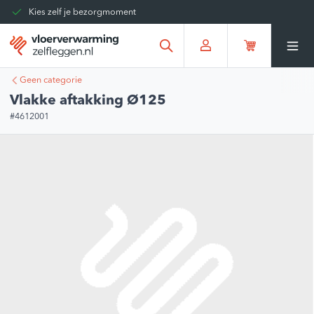
Kies zelf je bezorgmoment
Tot 30 dagen terug te sturen
Gratis verzending vanaf
€375,00
*
Geen categorie
Vlakke aftakking Ø125
#4612001