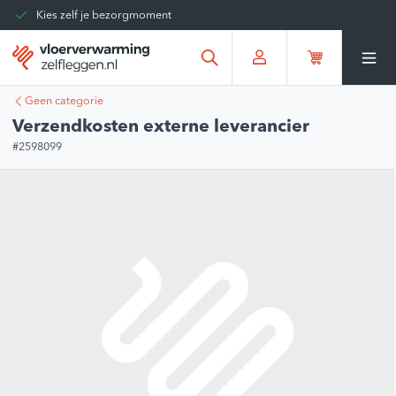
Kies zelf je bezorgmoment
Tot 30 dagen terug te sturen
Gratis verzending vanaf
€375,00
*
Geen categorie
Verzendkosten externe leverancier
#2598099