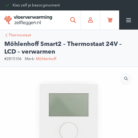
Kies zelf je bezorgmoment
Tot 30 dagen terug te sturen
Gratis verzending vanaf
€375,00
*
Thermostaat
Möhlenhoff Smart2 – Thermostaat 24V –
LCD – verwarmen
#2815106
Merk:
Möhlenhoff