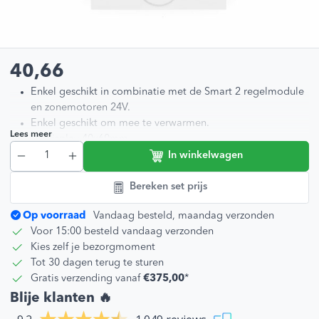
40,66
Enkel geschikt in combinatie met de Smart 2 regelmodule
en zonemotoren 24V.
Enkel geschikt om mee te verwarmen.
Lees meer
LC display 40x60mm.
Regelbereik: 5 tot 30°C.
In winkelwagen
Kalibratie van ca. 0,2K.
IP-waarde IP20 / II.
Bereken set prijs
RD 40203-10N4
Op voorraad
Vandaag besteld, maandag verzonden
Stuur gerust je plattegrond door met je wensen voor een
Voor 15:00 besteld vandaag verzonden
oplossing die past bij jou situatie.
Kies zelf je bezorgmoment
Tot 30 dagen terug te sturen
Gratis verzending vanaf
€375,00
*
Blije klanten 🔥