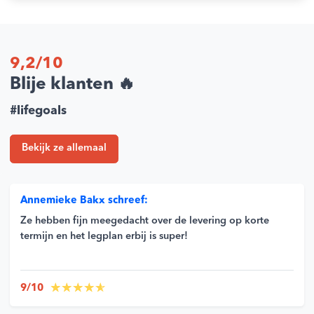
Luchtvochtigheidsmeter
Extra temperatuursensor mogelijk
9,2/10
Blije klanten 🔥
SKU
2815106
#lifegoals
EAN
4031602006592
Bekijk ze allemaal
Gewicht
1 kg
Annemieke Bakx schreef:
Afmetingen
20 cm
Ze hebben fijn meegedacht over de levering op korte
termijn en het legplan erbij is super!
Merk
Möhlenhoff
MPN nummer
9/10
M130227