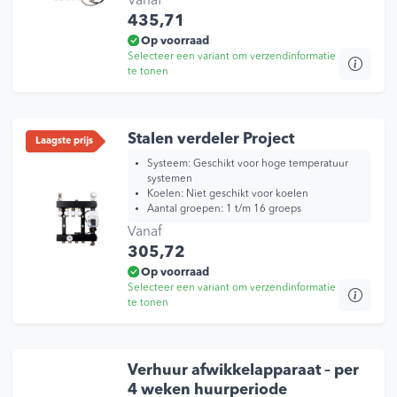
Vanaf
435,71
Op voorraad
Selecteer een variant om verzendinformatie
te tonen
Dit
product
heeft
Stalen verdeler Project
Laagste prijs
meerdere
Systeem: Geschikt voor hoge temperatuur
variaties.
systemen
Deze
Koelen: Niet geschikt voor koelen
optie
Aantal groepen: 1 t/m 16 groeps
kan
Vanaf
gekozen
305,72
worden
Op voorraad
op
Selecteer een variant om verzendinformatie
de
te tonen
Dit
productp
product
heeft
Verhuur afwikkelapparaat – per
meerdere
4 weken huurperiode
variaties.