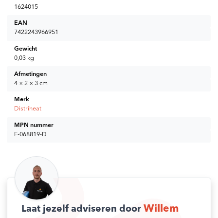
1624015
EAN
7422243966951
Gewicht
0,03 kg
Afmetingen
4 × 2 × 3 cm
Merk
Distriheat
MPN nummer
F-068819-D
Willem
Laat jezelf adviseren door