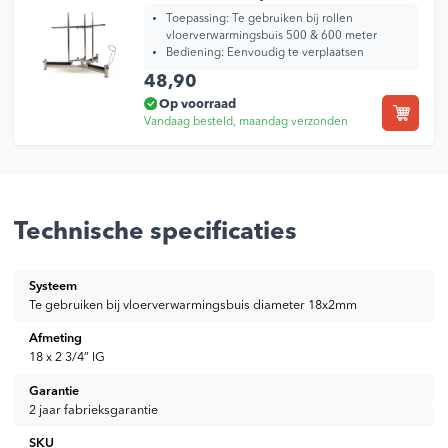
Toepassing:
Te gebruiken bij rollen
Deze
vloerverwarmingsbuis 500 & 600 meter
optie
Bediening:
Eenvoudig te verplaatsen
kan
48,90
gekozen
Op voorraad
worden
Vandaag besteld, maandag verzonden
op
de
productp
Technische specificaties
Systeem
Te gebruiken bij vloerverwarmingsbuis diameter 18x2mm
Afmeting
18 x 2 3/4” IG
Garantie
2 jaar fabrieksgarantie
SKU