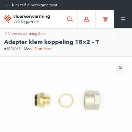
Kies zelf je bezorgmoment
Tot 30 dagen terug te sturen
Gratis verzending vanaf
€375,00
*
Vloerverwarmingsbuis
Adapter klem koppeling 18×2 – T
#1624015
Merk:
Distriheat