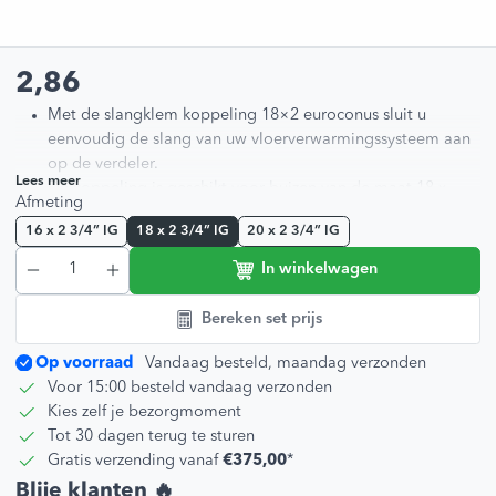
2,86
Met de slangklem koppeling 18×2 euroconus sluit u
eenvoudig de slang van uw vloerverwarmingssysteem aan
op de verdeler.
Lees meer
De koppeling is geschikt voor buizen van de maat 18 x
Afmeting
2mm type PE-RT of AKB.
16 x 2 3/4” IG
18 x 2 3/4” IG
20 x 2 3/4” IG
Maat 18 x 2 3/4” IG.
In winkelwagen
Let op, de slangklem koppelingen worden per stuk verkocht.
Per groep op de verdeler heeft u twee stuks nodig.
Bereken set prijs
Op voorraad
Vandaag besteld, maandag verzonden
Voor 15:00 besteld vandaag verzonden
Kies zelf je bezorgmoment
Tot 30 dagen terug te sturen
Gratis verzending vanaf
€375,00
*
Blije klanten 🔥