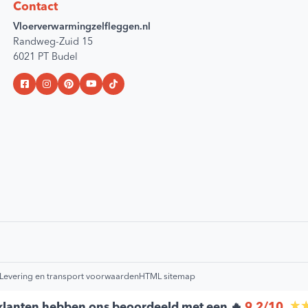
Contact
Vloerverwarmingzelfleggen.nl
Randweg-Zuid 15
6021 PT Budel
Levering en transport voorwaarden
HTML sitemap
lanten hebben ons beoordeeld met een 🔥
9,2/10