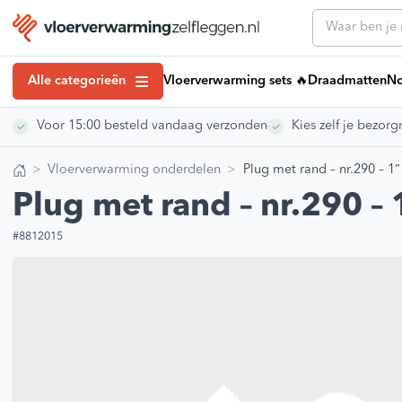
Alle categorieën
Vloerverwarming sets 🔥
Draadmatten
No
Voor 15:00 besteld vandaag verzonden
Kies zelf je bezo
Klantenserv
Draadmatten
Klantenservice
Noppenplaten
Vloerverwarming onderdelen
Plug met rand – nr.290 – 1″
Vloerverwarmin
Home
Tackerplaten
Vloerverwarmi
Plug met rand – nr.290 – 
Kennisbank art
Elektrische Vloerverwarming
Installatiehan
#8812015
Droogbouw Vloerverwarming
Montagevideo’
Vloerverwarming Verdelers
Veelgestelde 
Retourneren
Regeling vloerverwarming
Over ons
Vloerverwarmingsbuis
Showroom
Egaline Vloerverwarming
Vacatures
#VVZL Ervarin
Vloerverwarming isolatie