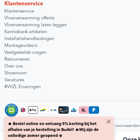
Klantenservice
Klantenservice
Vloerverwarming offerte
Vloerverwarming laten leggen
Kennisbank artikelen
Installatiehandleidingen
Montagevideo’s
Veelgestelde vragen
Retourneren
Over ons
Showroom
Vacatures
#VVZL Ervaringen
🔥 Bestel online en ontvang 5% korting bij het
© 2026 Vloerverwarmingzelfleggen.nl
Privacybeleid
Retour voorwaarden
afhalen van je bestelling in Budel! 🔥Wij zijn de
volledige zomer geopend ☀️
Onze k