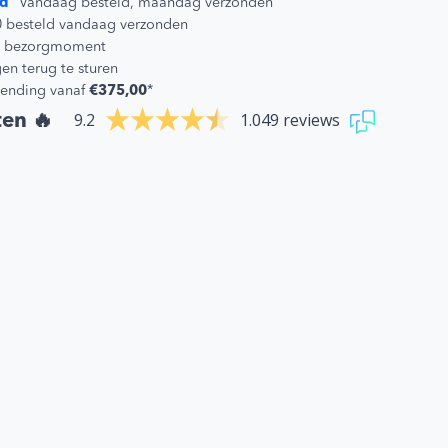
d
Vandaag besteld, maandag verzonden
0 besteld vandaag verzonden
 je bezorgmoment
en terug te sturen
zending vanaf
€375,00
*
9.2
1.049 reviews
ten 🔥