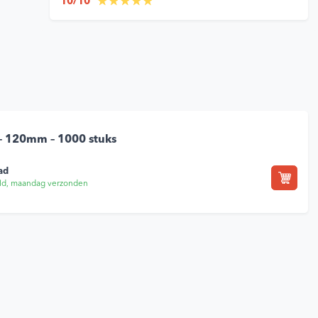
10/10
 – 120mm – 1000 stuks
ad
ld, maandag verzonden