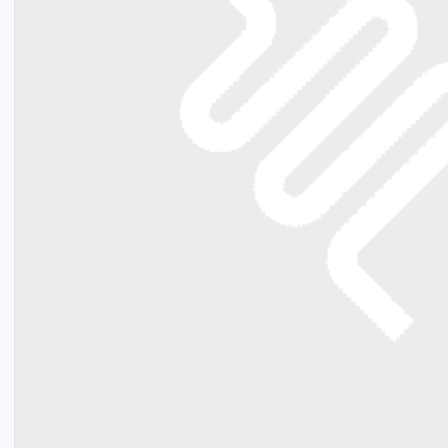
Bevestigingsmateriaal
Meerlagenbuis CV
Gereedschap voor vloerverwarming
Legplan tekening
Klantenservice
Lucht- en vuilafscheiders
Verdeler omkasting
Infrarood paneel
Smart Home