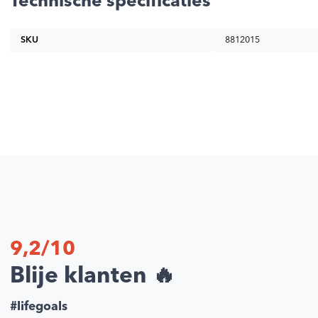
Technische specificaties
SKU
8812015
9,2/10
Blije klanten 🔥
#lifegoals