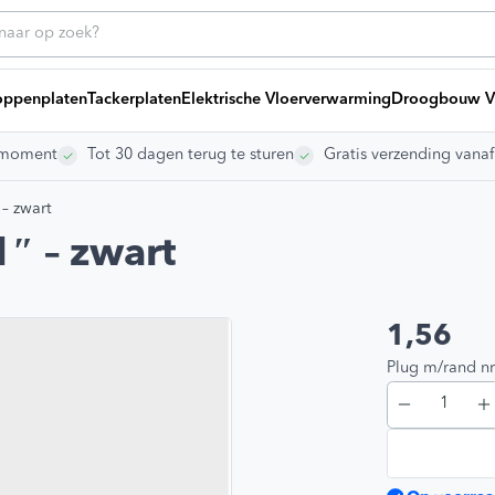
ppenplaten
Tackerplaten
Elektrische Vloerverwarming
Droogbouw V
rgmoment
Tot 30 dagen terug te sturen
Gratis verzending vana
ice
Heb
Bij
 – zwart
g offerte
ng laten leggen
1″ – zwart
ikelen
dleidingen
s
1,56
Blij
vragen
Plug m/rand nr
gen