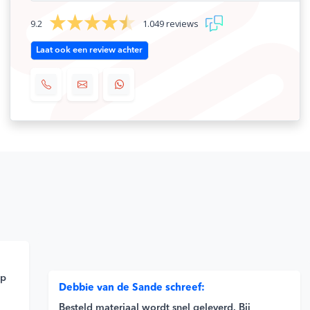
9.2
1.049 reviews
Laat ook een review achter
op
Debbie van de Sande schreef:
Besteld materiaal wordt snel geleverd. Bij