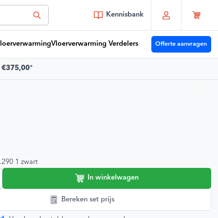
Kennisbank
loerverwarming
Vloerverwarming Verdelers
Offerte aanvragen
f
€375,00
*
 je vragen?
Youri
moet je zijn!
e klanten 🔥
9,2/10
.290 1 zwart
In winkelwagen
Bereken set prijs