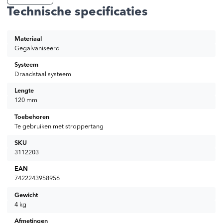
te trekken zet je ze in één beweging stevig vast. Uiteraard ook
Technische specificaties
verkrijgbaar via onze website.
Materiaal
Gegalvaniseerd
Systeem
Draadstaal systeem
Lengte
120 mm
Toebehoren
Te gebruiken met stroppertang
SKU
3112203
EAN
7422243958956
Gewicht
4 kg
Afmetingen