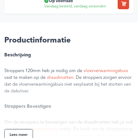
Op voorraad
Vandaag besteld, vandaag verzonden
Productinformatie
Beschrijving
Stroppers 120mm heb je nodig om de
vloerverwarmingsbuis
vast te maken op de
draadmatten
. De stroppers zorgen ervoor
dat de vloerverwarmingsbuis niet verplaatst bij het storten van
de dekvloer.
Stroppers Bevestigen
Om de stroppers te bevestigen aan de draadmatten heb je ook
een speciale
stroppertang
nodig. De haak van de stroppertang
Lees meer
haak je eenvoudig door de ogen van de stroppers, door eraan