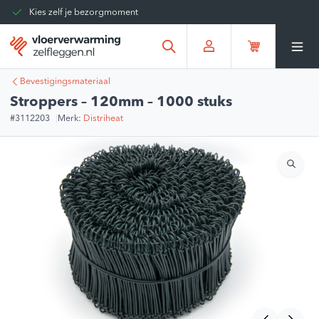
Kies zelf je bezorgmoment
Tot 30 dagen terug te sturen
Gratis verzending vanaf
€375,00
*
Bevestigingsmateriaal
Stroppers – 120mm – 1000 stuks
#3112203
Merk:
Distriheat