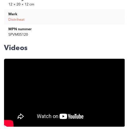
12 × 20 × 12 cm
Merk
Distriheat
MPN nummer
SPVM05120
Videos