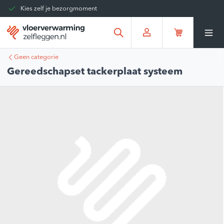
Kies zelf je bezorgmoment
Tot 30 dagen terug te sturen
Gratis verzending vanaf
€375,00
*
Geen categorie
Gereedschapset tackerplaat systeem