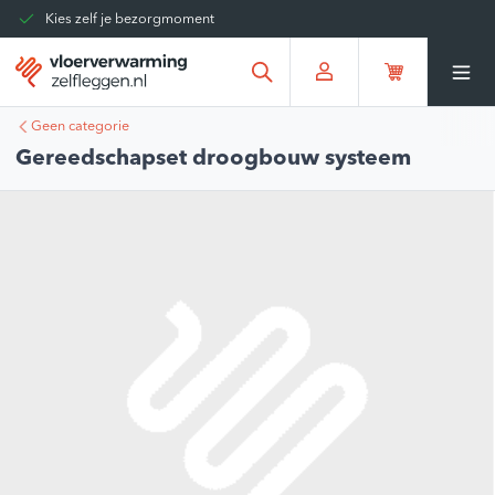
Kies zelf je bezorgmoment
Tot 30 dagen terug te sturen
Gratis verzending vanaf
€375,00
*
Geen categorie
Gereedschapset droogbouw systeem