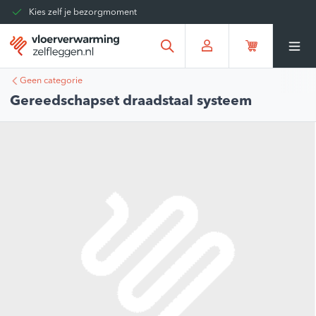
Kies zelf je bezorgmoment
Tot 30 dagen terug te sturen
Gratis verzending vanaf
€375,00
*
Geen categorie
Gereedschapset draadstaal systeem