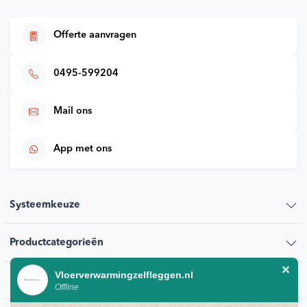
Offerte aanvragen
0495-599204
Mail ons
App met ons
Systeemkeuze
Productcategorieën
Vloerverwarmingzelfleggen.nl
Klantenservice
Offline