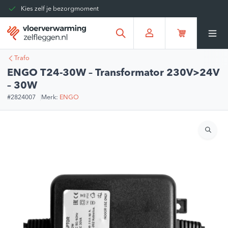
Kies zelf je bezorgmoment
Tot 30 dagen terug te sturen
Gratis verzending vanaf
€375,00
*
Trafo
ENGO T24-30W – Transformator 230V>24V
– 30W
#2824007
Merk:
ENGO