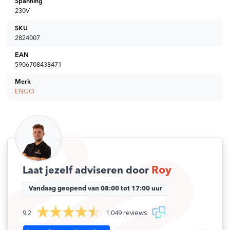
Spanning
230V
Hiermee kan de ECB8-24 strip worden gevoed samen met
12 actuators en 8 temperatuurregelaars.
SKU
2824007
EAN
5906708438471
Merk
ENGO
Roy
Laat jezelf adviseren door
Vandaag geopend van 08:00 tot 17:00 uur
9.2
1.049 reviews