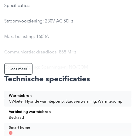
Specificaties:
Stroomvoorziening: 230V AC 50Hz
Max. belasting: 16(5)A
Communicatie: draadloos, 868 MHz
Controle-uitgang: Spanningsvrij NO/COM
Lees meer
Technische specificaties
Afmetingen [мм]: 46 x 46 x 24
Warmtebron
Omschrijving:
CV-ketel, Hybride warmtepomp, Stadsverwarming, Warmtepomp
Verbinding warmtebron
• draadloze bediening van aan/uit-apparaten zoals
Bedraad
Smart home
circulatiepompen