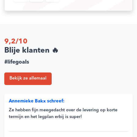
5906708438273
Merk
ENGO
9,2/10
Blije klanten 🔥
#lifegoals
Bekijk ze allemaal
Annemieke Bakx schreef:
Ze hebben fijn meegedacht over de levering op korte
termijn en het legplan erbij is super!