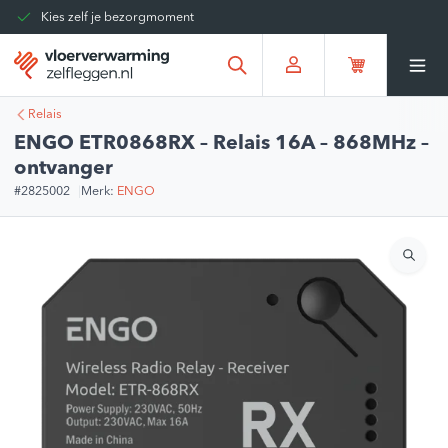
Kies zelf je bezorgmoment
Tot 30 dagen terug te sturen
Gratis verzending vanaf
€375,00
*
Relais
ENGO ETR0868RX – Relais 16A – 868MHz –
ontvanger
#2825002
Merk:
ENGO