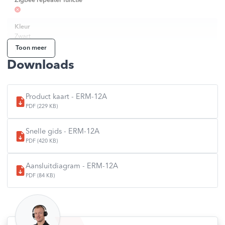
Zigbee repeater functie
Kleur
Zwart
Toon meer
Inbouw / opbouw
Downloads
Opbouw
Outputs
Com, NC, No
Product kaart - ERM-12A
Maximale belasting
PDF (229 KB)
12A
Snelle gids - ERM-12A
Spanning
230V
PDF (420 KB)
SKU
Aansluitdiagram - ERM-12A
2823022
PDF (84 KB)
EAN
5904665764954
Merk
ENGO