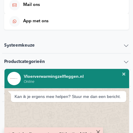
Mail ons
App met ons
Systeemkeuze
Productcategorieën
Vloerverwarmingzelfleggen.nl
Klantenservice
Online
Contact
Kan ik je ergens mee helpen? Stuur me dan een bericht.
© 2026 Vloerverwarmingzelfleggen.nl
Privacybeleid