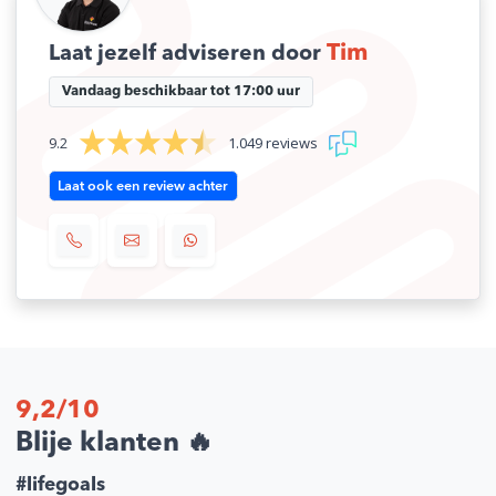
MPN nummer
932252541
Tim
Laat jezelf adviseren door
Vandaag beschikbaar tot 17:00 uur
9.2
1.049 reviews
Laat ook een review achter
9,2/10
Blije klanten 🔥
#lifegoals