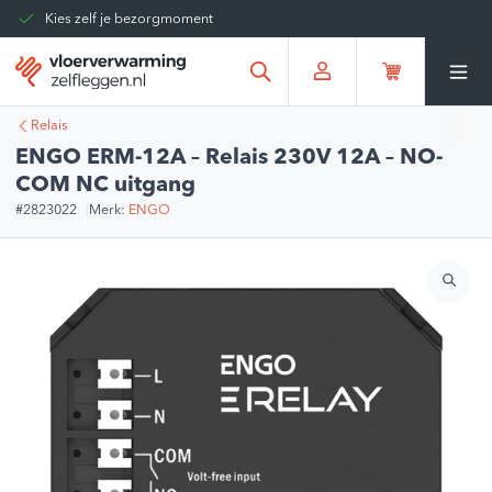
Kies zelf je bezorgmoment
Tot 30 dagen terug te sturen
Gratis verzending vanaf
€375,00
*
Relais
ENGO ERM-12A – Relais 230V 12A – NO-
COM NC uitgang
#2823022
Merk:
ENGO