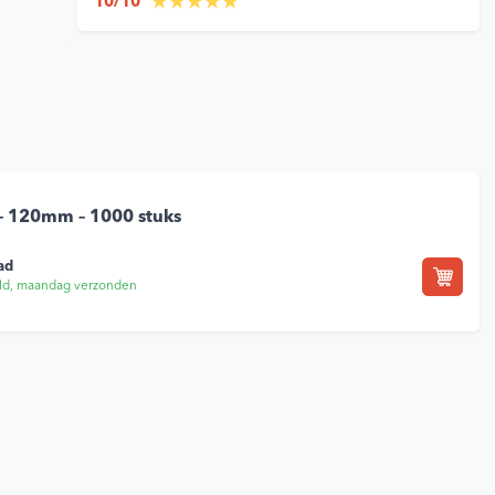
10/10
 – 120mm – 1000 stuks
ad
ld, maandag verzonden