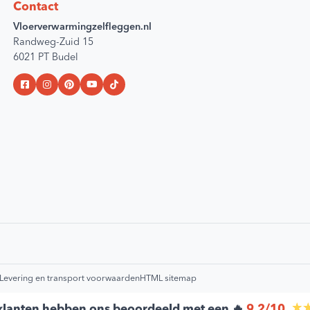
Contact
Vloerverwarmingzelfleggen.nl
Randweg-Zuid 15
6021 PT Budel
Levering en transport voorwaarden
HTML sitemap
lanten hebben ons beoordeeld met een 🔥
9,2/10