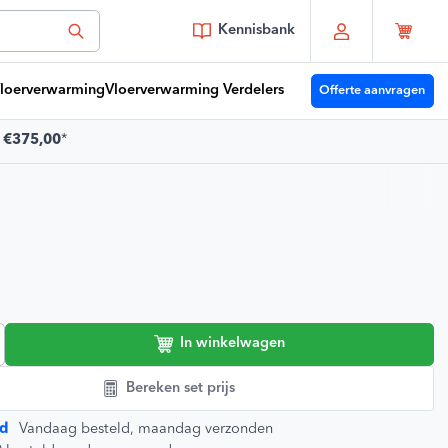
Kennisbank
loerverwarming
Vloerverwarming Verdelers
Offerte aanvragen
f
€375,00
*
 je vragen?
Youri
moet je zijn!
e klanten 🔥
9,2/10
In winkelwagen
Bereken set prijs
d
Vandaag besteld, maandag verzonden