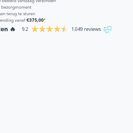
0 besteld vandaag verzonden
 je bezorgmoment
en terug te sturen
zending vanaf
€375,00
*
9.2
1.049 reviews
ten 🔥