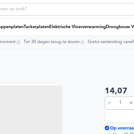
ppenplaten
Tackerplaten
Elektrische Vloerverwarming
Droogbouw V
rgmoment
Tot 30 dagen terug te sturen
Gratis verzending vana
ice
Heb
Bij
g offerte
ng laten leggen
ikelen
dleidingen
s
14,07
Blij
vragen
gen
Op voorraa