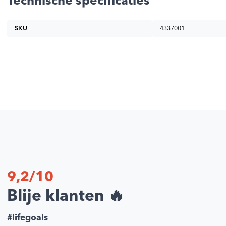
Technische specificaties
SKU
4337001
9,2/10
Blije klanten 🔥
#lifegoals