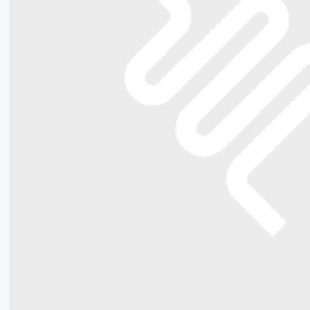
Bevestigingsmateriaal
Meerlagenbuis CV
Gereedschap voor vloerverwarming
Legplan tekening
Klantenservice
Lucht- en vuilafscheiders
Verdeler omkasting
Infrarood paneel
Smart Home