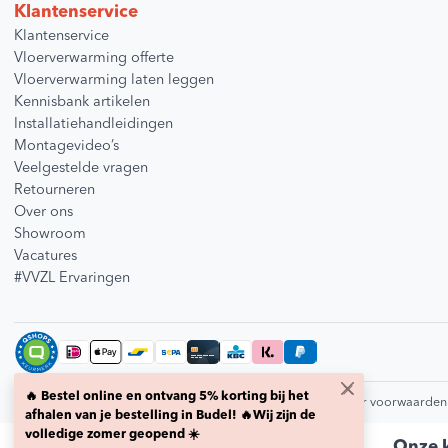
Klantenservice
Klantenservice
Vloerverwarming offerte
Vloerverwarming laten leggen
Kennisbank artikelen
Installatiehandleidingen
Montagevideo’s
Veelgestelde vragen
Retourneren
Over ons
Showroom
Vacatures
#VVZL Ervaringen
🔥 Bestel online en ontvang 5% korting bij het
© 2026 Vloerverwarmingzelfleggen.nl
Privacybeleid
Retour voorwaarden
afhalen van je bestelling in Budel! 🔥Wij zijn de
volledige zomer geopend ☀️
Onze k