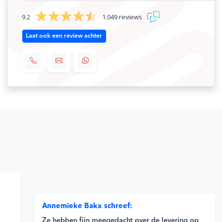
9.2
1.049 reviews
Laat ook een review achter
Annemieke Bakx schreef:
Ze hebben fijn meegedacht over de levering op