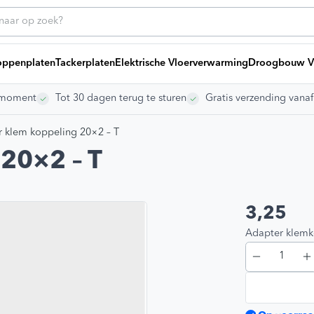
ppenplaten
Tackerplaten
Elektrische Vloerverwarming
Droogbouw V
rgmoment
Tot 30 dagen terug te sturen
Gratis verzending vana
ice
Heb
Bij
 klem koppeling 20×2 – T
g offerte
ng laten leggen
20×2 – T
ikelen
dleidingen
s
3,25
Blij
vragen
Adapter klemk
gen