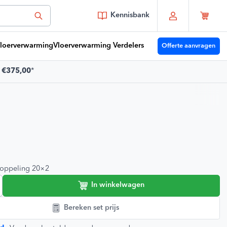
Kennisbank
loerverwarming
Vloerverwarming Verdelers
Offerte aanvragen
f
€375,00
*
 je vragen?
Youri
moet je zijn!
e klanten 🔥
9,2/10
oppeling 20×2
In winkelwagen
Bereken set prijs