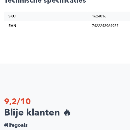
Technische specificaties
SKU
1624016
EAN
7422243964957
9,2/10
Blije klanten 🔥
#lifegoals