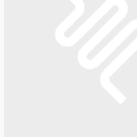
Bevestigingsmateriaal
Meerlagenbuis CV
Gereedschap voor vloerverwarming
Legplan tekening
Klantenservice
Lucht- en vuilafscheiders
Verdeler omkasting
Infrarood paneel
Smart Home