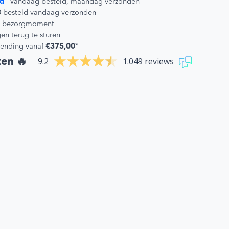
d
Vandaag besteld, maandag verzonden
0 besteld vandaag verzonden
 je bezorgmoment
en terug te sturen
zending vanaf
€375,00
*
9.2
1.049 reviews
ten 🔥