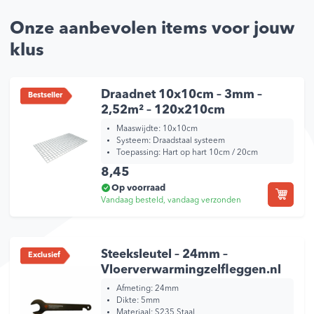
Onze aanbevolen items voor jouw
klus
Draadnet 10x10cm – 3mm –
Bestseller
2,52m² – 120x210cm
Maaswijdte: 10x10cm
Systeem: Draadstaal systeem
Toepassing: Hart op hart 10cm / 20cm
8,45
Op voorraad
Vandaag besteld, vandaag verzonden
Steeksleutel – 24mm –
Exclusief
Vloerverwarmingzelfleggen.nl
Afmeting:
24mm
Dikte:
5mm
Materiaal:
S235 Staal