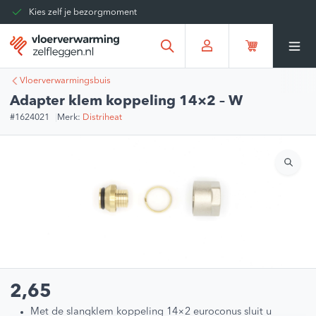
Kies zelf je bezorgmoment
Tot 30 dagen terug te sturen
Gratis verzending vanaf
€375,00
*
Vloerverwarmingsbuis
Adapter klem koppeling 14×2 – W
#1624021
Merk:
Distriheat
2,65
Met de slangklem koppeling 14×2 euroconus sluit u