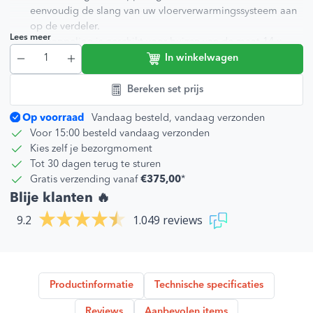
eenvoudig de slang van uw vloerverwarmingssysteem aan
op de verdeler.
Lees meer
De koppeling is geschikt voor buizen van de maat 14 x
2mm type PE-RT of AKB.
In winkelwagen
Maat 14 x 2 3/4” IG.
Bereken set prijs
Let op, de slangklem koppelingen worden per stuk verkocht.
Per groep op de verdeler heeft u twee stuks nodig.
Op voorraad
Vandaag besteld, vandaag verzonden
Voor 15:00 besteld vandaag verzonden
Kies zelf je bezorgmoment
Tot 30 dagen terug te sturen
Gratis verzending vanaf
€375,00
*
Blije klanten 🔥
9.2
1.049 reviews
Productinformatie
Technische specificaties
Reviews
Aanbevolen items