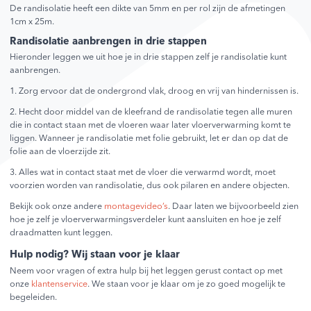
De randisolatie heeft een dikte van 5mm en per rol zijn de afmetingen
1cm x 25m.
Randisolatie aanbrengen in drie stappen
Hieronder leggen we uit hoe je in drie stappen zelf je randisolatie kunt
aanbrengen.
1. Zorg ervoor dat de ondergrond vlak, droog en vrij van hindernissen is.
2. Hecht door middel van de kleefrand de randisolatie tegen alle muren
die in contact staan met de vloeren waar later vloerverwarming komt te
liggen. Wanneer je randisolatie met folie gebruikt, let er dan op dat de
folie aan de vloerzijde zit.
3. Alles wat in contact staat met de vloer die verwarmd wordt, moet
voorzien worden van randisolatie, dus ook pilaren en andere objecten.
Bekijk ook onze andere
montagevideo’s
. Daar laten we bijvoorbeeld zien
hoe je zelf je vloerverwarmingsverdeler kunt aansluiten en hoe je zelf
draadmatten kunt leggen.
Hulp nodig? Wij staan voor je klaar
Neem voor vragen of extra hulp bij het leggen gerust contact op met
onze
klantenservice
. We staan voor je klaar om je zo goed mogelijk te
begeleiden.