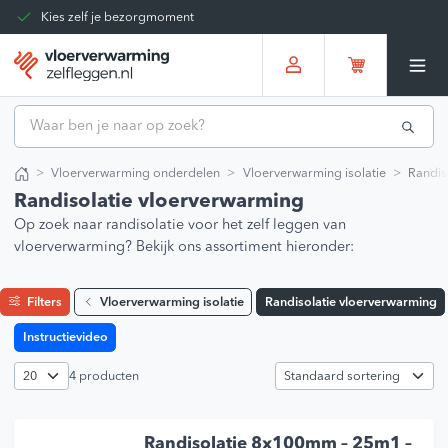
Kies zelf je bezorgmoment
Tot 30 dagen terug te sturen
Gratis verzending vanaf
€375,00
*
Vloerverwarming onderdelen
Vloerverwarming isolatie
Randis
Home
Randisolatie vloerverwarming
Op zoek naar randisolatie voor het zelf leggen van
vloerverwarming? Bekijk ons assortiment hieronder:
Filters
Vloerverwarming isolatie
Randisolatie vloerverwarming
Instructievideo
4 producten
Randisolatie 8x100mm – 25m1 –