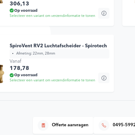
306,13
Op voorraad
Selecteer een variant om verzendinformatie te tonen
Dit
product
Blij
heeft
meerdere
SpiroVent RV2 Luchtafscheider – Spirotech
variaties.
Afmeting:
22mm, 28mm
Deze
optie
Vanaf
kan
178,78
gekozen
Op voorraad
worden
Selecteer een variant om verzendinformatie te tonen
Dit
op
product
de
heeft
productpagina
meerdere
variaties.
Deze
Offerte aanvragen
0495-599
optie
kan