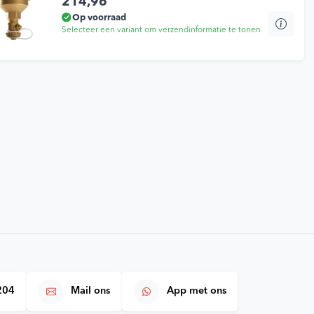
214,96
Op voorraad
Selecteer een variant om verzendinformatie te tonen
Dit
product
e klanten 🔥
9,2/10
heeft
meerdere
variaties.
Deze
optie
kan
gekozen
worden
op
de
productp
204
Mail ons
App met ons