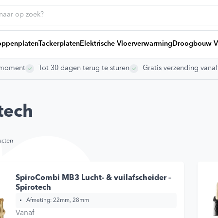
ppenplaten
Tackerplaten
Elektrische Vloerverwarming
Droogbouw V
rgmoment
Tot 30 dagen terug te sturen
Gratis verzending vana
ice
Heb
Bij
g offerte
ng laten leggen
tech
ikelen
dleidingen
s
ucten
Vo
vragen
Ki
To
Gr
SpiroCombi MB3 Lucht- & vuilafscheider –
Spirotech
Afmeting:
22mm, 28mm
gen
Vanaf