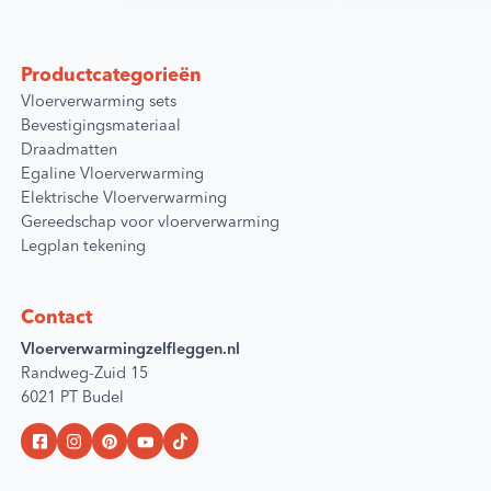
gekozen
worden
op
Productcategorieën
de
Vloerverwarming sets
productpagina
Bevestigingsmateriaal
Draadmatten
Egaline Vloerverwarming
Elektrische Vloerverwarming
Gereedschap voor vloerverwarming
Legplan tekening
Contact
Vloerverwarmingzelfleggen.nl
Randweg-Zuid 15
6021 PT Budel