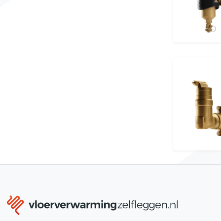
Bevestigingsmateriaal
Meerlagenbuis CV
Gereedschap voor vloerverwarming
Legplan tekening
Klantenservice
Lucht- en vuilafscheiders
Verdeler omkasting
Infrarood paneel
Smart Home