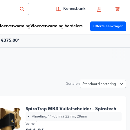
Kennisbank
loerverwarming
Vloerverwarming Verdelers
Offerte aanvragen
f
€375,00
*
 je vragen?
Youri
moet je zijn!
Sorteren
or 15:00 besteld vandaag verzonden
es zelf je bezorgmoment
t 30 dagen terug te sturen
atis verzending vanaf
€375,00
*
SpiroTrap MB3 Vuilafscheider – Spirotech
Afmeting:
1'' (duims), 22mm, 28mm
Vanaf