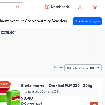
Kennisbank
loerverwarming
Vloerverwarming Verdelers
Offerte aanvragen
f
€375,00
*
 je vragen?
Youri
moet je zijn!
Sorteren
or 15:00 besteld vandaag verzonden
es zelf je bezorgmoment
t 30 dagen terug te sturen
tseller
atis verzending vanaf
€375,00
*
Uitvlakmortel – Omnicol FLM230 – 30kg
bindmiddel:
Cement (C25)
58,48
Op voorraad