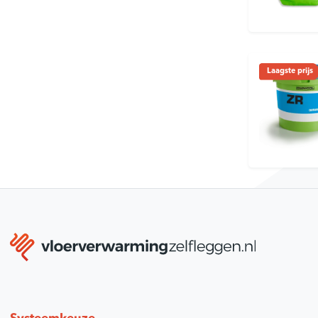
Bevestigingsmateriaal
Meerlagenbuis CV
Gereedschap voor vloerverwarming
Legplan tekening
Klantenservice
Laagste prijs
Lucht- en vuilafscheiders
Verdeler omkasting
Infrarood paneel
Smart Home