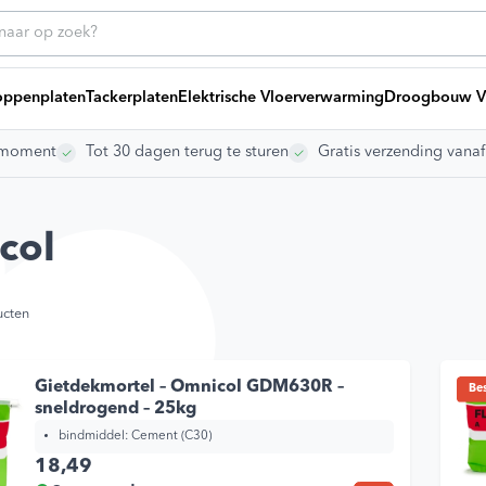
ppenplaten
Tackerplaten
Elektrische Vloerverwarming
Droogbouw V
rgmoment
Tot 30 dagen terug te sturen
Gratis verzending vana
ice
Heb
Bij
g offerte
ng laten leggen
col
ikelen
dleidingen
s
ucten
Vo
vragen
Ki
To
Gietdekmortel – Omnicol GDM630R –
Bes
Gr
sneldrogend – 25kg
bindmiddel:
Cement (C30)
gen
18,49