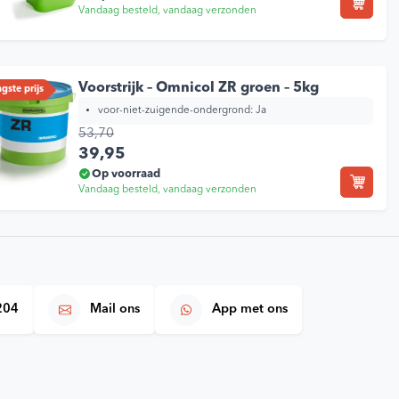
Vandaag besteld, vandaag verzonden
e klanten 🔥
9,2/10
Voorstrijk – Omnicol ZR groen – 5kg
gste prijs
voor-niet-zuigende-ondergrond:
Ja
53,70
Oorspronkelijke prijs was: 53,70.
Huidige prijs is: 39,95.
39,95
Op voorraad
Vandaag besteld, vandaag verzonden
204
Mail ons
App met ons