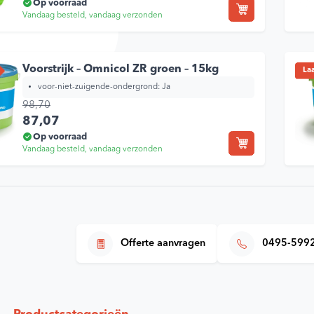
Op voorraad
Vandaag besteld, vandaag verzonden
Blij
Voorstrijk – Omnicol ZR groen – 15kg
Laa
voor-niet-zuigende-ondergrond:
Ja
98,70
Oorspronkelijke prijs was: 98,70.
Huidige prijs is: 87,07.
87,07
Op voorraad
Vandaag besteld, vandaag verzonden
Offerte aanvragen
0495-599